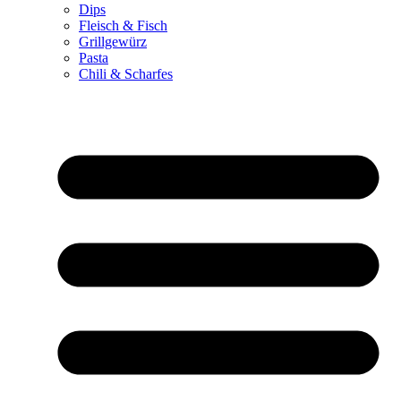
Dips
Fleisch & Fisch
Grillgewürz
Pasta
Chili & Scharfes