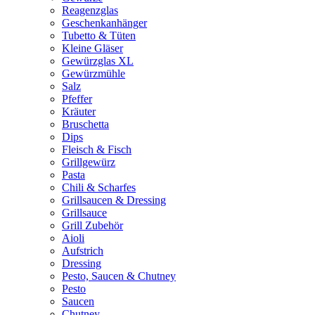
Reagenzglas
Geschenkanhänger
Tubetto & Tüten
Kleine Gläser
Gewürzglas XL
Gewürzmühle
Salz
Pfeffer
Kräuter
Bruschetta
Dips
Fleisch & Fisch
Grillgewürz
Pasta
Chili & Scharfes
Grillsaucen & Dressing
Grillsauce
Grill Zubehör
Aioli
Aufstrich
Dressing
Pesto, Saucen & Chutney
Pesto
Saucen
Chutney