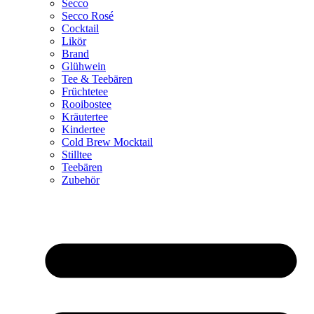
Secco
Secco Rosé
Cocktail
Likör
Brand
Glühwein
Tee & Teebären
Früchtetee
Rooibostee
Kräutertee
Kindertee
Cold Brew Mocktail
Stilltee
Teebären
Zubehör