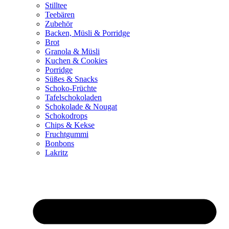
Stilltee
Teebären
Zubehör
Backen, Müsli & Porridge
Brot
Granola & Müsli
Kuchen & Cookies
Porridge
Süßes & Snacks
Schoko-Früchte
Tafelschokoladen
Schokolade & Nougat
Schokodrops
Chips & Kekse
Fruchtgummi
Bonbons
Lakritz