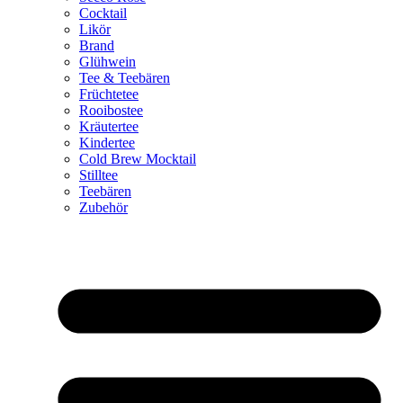
Cocktail
Likör
Brand
Glühwein
Tee & Teebären
Früchtetee
Rooibostee
Kräutertee
Kindertee
Cold Brew Mocktail
Stilltee
Teebären
Zubehör