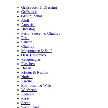
Grillsaucen & Dressing
Grillsauce
Grill Zubehör
Aioli
Aufstrich
Dressing
Pesto, Saucen & Chutney
Pesto
Saucen
Chutney
Mayonnaise & Senf
Öl & Balsamico
Reagenzglas
Flaschen
Dosen
Risotto & Nudeln
Nudeln
Risotto
Spirituosen & Wein
Weißwein
Rotwein
Rosé
Secco
Secco Rosé