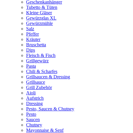
Geschenkanhänger
Tubetto & Tüten
Kleine Gläser
Gewürzglas XL
Gewürzmühle
Salz
Pfeffer
Kräuter
Bruschetta
Dips
Fleisch & Fisch
Grillgewürz
Pasta
Chili & Scharfes
Grillsaucen & Dressing
Grillsauce
Grill Zubehör
Aioli
Aufstrich
Dressing
Pesto, Saucen & Chutney
Pesto
Saucen
Chutney
Mayonnaise & Senf