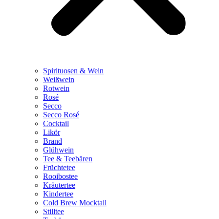
Spirituosen & Wein
Weißwein
Rotwein
Rosé
Secco
Secco Rosé
Cocktail
Likör
Brand
Glühwein
Tee & Teebären
Früchtetee
Rooibostee
Kräutertee
Kindertee
Cold Brew Mocktail
Stilltee