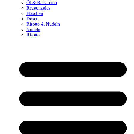
Öl & Balsamico
Reagenzglas
Flaschen
Dosen
Risotto & Nudeln
Nudeln
Risotto