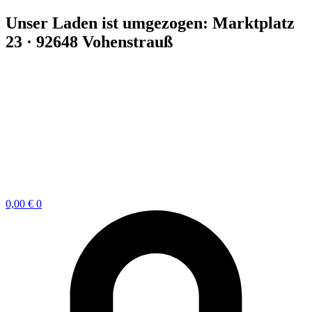
Zum
Unser Laden ist umgezogen: Marktplatz
Inhalt
23 · 92648 Vohenstrauß
springen
0,00
€
0