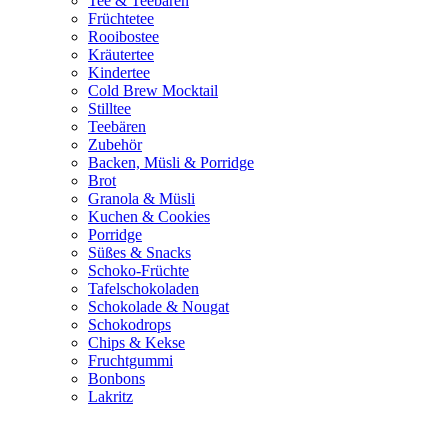
Tee & Teebären
Früchtetee
Rooibostee
Kräutertee
Kindertee
Cold Brew Mocktail
Stilltee
Teebären
Zubehör
Backen, Müsli & Porridge
Brot
Granola & Müsli
Kuchen & Cookies
Porridge
Süßes & Snacks
Schoko-Früchte
Tafelschokoladen
Schokolade & Nougat
Schokodrops
Chips & Kekse
Fruchtgummi
Bonbons
Lakritz