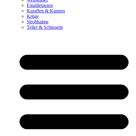
Emailletassen
Karaffen & Kannen
Krüge
Strohhalme
Teller & Schüsseln