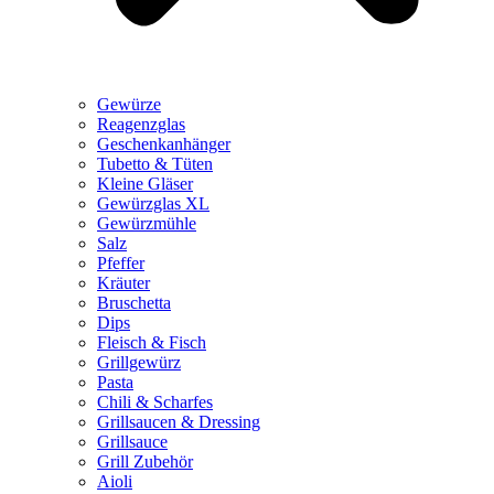
Gewürze
Reagenzglas
Geschenkanhänger
Tubetto & Tüten
Kleine Gläser
Gewürzglas XL
Gewürzmühle
Salz
Pfeffer
Kräuter
Bruschetta
Dips
Fleisch & Fisch
Grillgewürz
Pasta
Chili & Scharfes
Grillsaucen & Dressing
Grillsauce
Grill Zubehör
Aioli