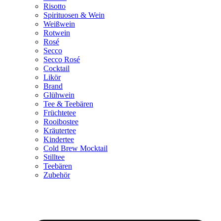
Risotto
Spirituosen & Wein
Weißwein
Rotwein
Rosé
Secco
Secco Rosé
Cocktail
Likör
Brand
Glühwein
Tee & Teebären
Früchtetee
Rooibostee
Kräutertee
Kindertee
Cold Brew Mocktail
Stilltee
Teebären
Zubehör