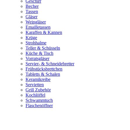
Geschirr
Becher
Tassen
Gläser
Weingläser
Emailletassen
Karaffen & Kannen
Krüge
Strohhalme
Teller & Schüsseln
Küche & Tisch
Vorratsgläser
Servier- & Schneidebretter
Frühstücksbrettchen
Tabletts & Schalen
Keramikreibe
Servietten
Grill Zubehör
Kochlöffel
Schwammtuch
Flaschenöffner