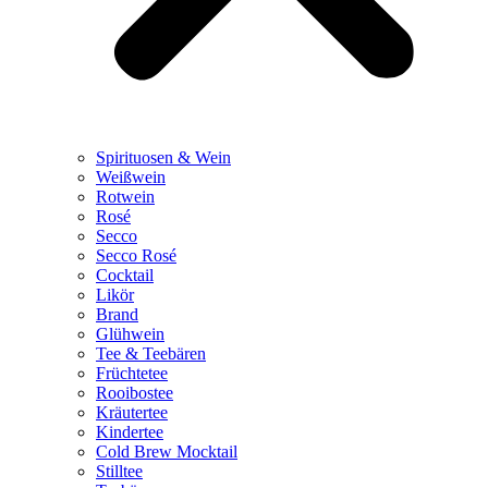
Spirituosen & Wein
Weißwein
Rotwein
Rosé
Secco
Secco Rosé
Cocktail
Likör
Brand
Glühwein
Tee & Teebären
Früchtetee
Rooibostee
Kräutertee
Kindertee
Cold Brew Mocktail
Stilltee