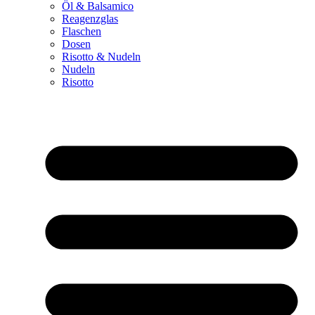
Öl & Balsamico
Reagenzglas
Flaschen
Dosen
Risotto & Nudeln
Nudeln
Risotto