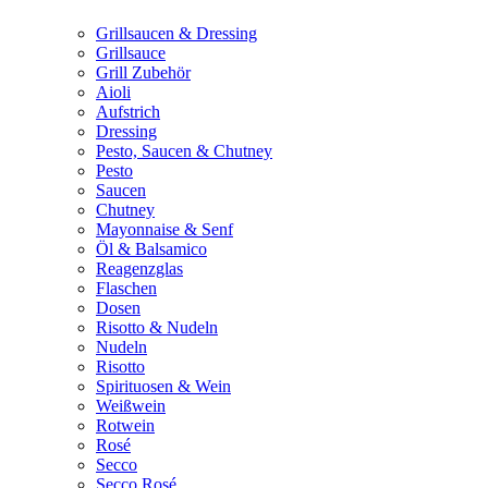
Grillsaucen & Dressing
Grillsauce
Grill Zubehör
Aioli
Aufstrich
Dressing
Pesto, Saucen & Chutney
Pesto
Saucen
Chutney
Mayonnaise & Senf
Öl & Balsamico
Reagenzglas
Flaschen
Dosen
Risotto & Nudeln
Nudeln
Risotto
Spirituosen & Wein
Weißwein
Rotwein
Rosé
Secco
Secco Rosé