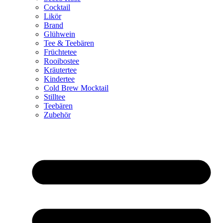
Cocktail
Likör
Brand
Glühwein
Tee & Teebären
Früchtetee
Rooibostee
Kräutertee
Kindertee
Cold Brew Mocktail
Stilltee
Teebären
Zubehör