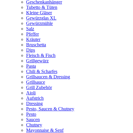
Geschenkanhänger
Tubetto & Tüten
Kleine Gläser
Gewürzglas XL
Gewürzmühle
Salz
Pfeffer
Kräuter
Bruschetta
Dips
Fleisch & Fisch
Grillgewürz
Pasta
Chili & Scharfes
Grillsaucen & Dressing
Grillsauce
Grill Zubehör
Aioli
Aufstrich
Dressing
Pesto, Saucen & Chutney
Pesto
Saucen
Chutney
Mayonnaise & Senf