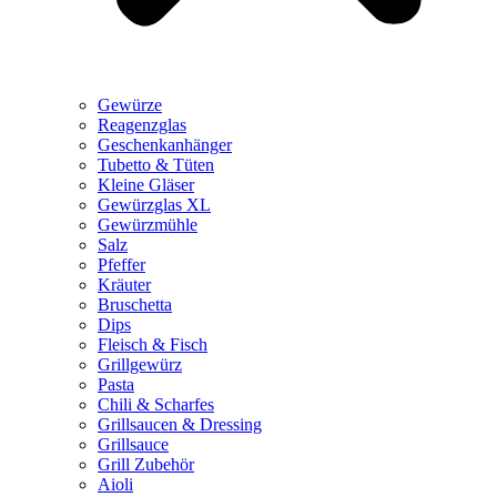
Gewürze
Reagenzglas
Geschenkanhänger
Tubetto & Tüten
Kleine Gläser
Gewürzglas XL
Gewürzmühle
Salz
Pfeffer
Kräuter
Bruschetta
Dips
Fleisch & Fisch
Grillgewürz
Pasta
Chili & Scharfes
Grillsaucen & Dressing
Grillsauce
Grill Zubehör
Aioli