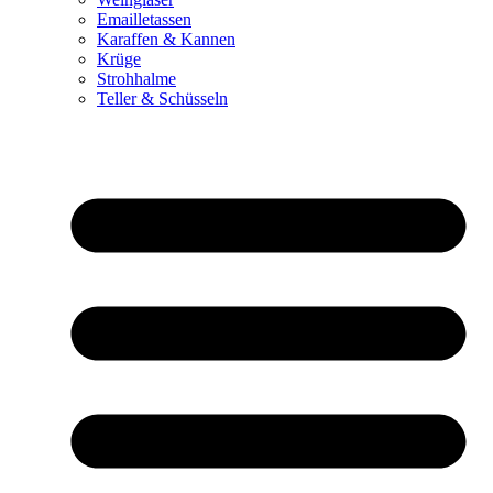
Emailletassen
Karaffen & Kannen
Krüge
Strohhalme
Teller & Schüsseln