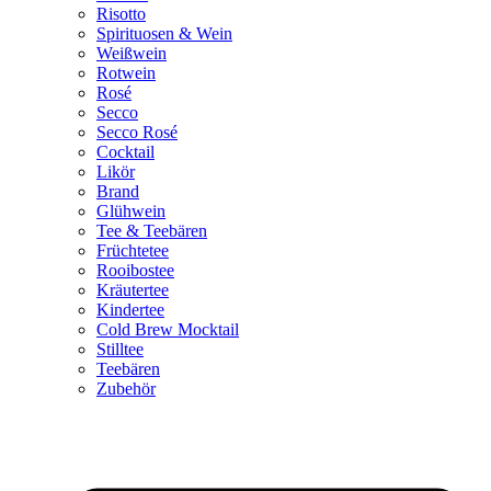
Risotto
Spirituosen & Wein
Weißwein
Rotwein
Rosé
Secco
Secco Rosé
Cocktail
Likör
Brand
Glühwein
Tee & Teebären
Früchtetee
Rooibostee
Kräutertee
Kindertee
Cold Brew Mocktail
Stilltee
Teebären
Zubehör