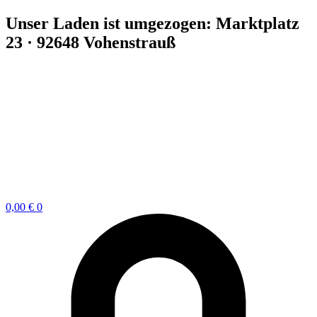
Zum
Unser Laden ist umgezogen: Marktplatz
Inhalt
23 · 92648 Vohenstrauß
springen
0,00
€
0