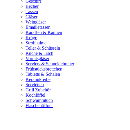
Geschirr
Becher
Tassen
Gläser
Weingläser
Emailletassen
Karaffen & Kannen
Krüge
Strohhalme
Teller & Schüsseln
Küche & Tisch
Vorratsgläser
Servier- & Schneidebretter
Frühstücksbrettchen
Tabletts & Schalen
Keramikreibe
Servietten
Grill Zubehör
Kochlöffel
Schwammtuch
Flaschenöffner