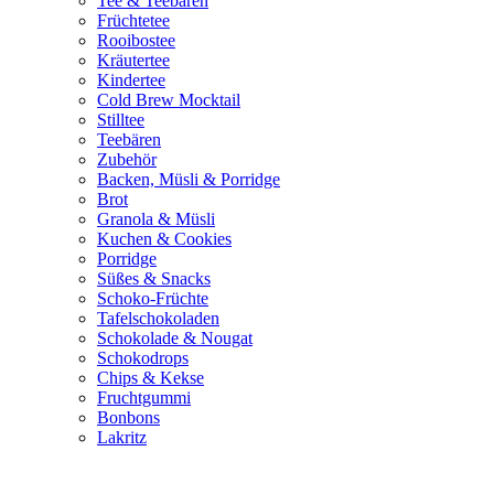
Tee & Teebären
Früchtetee
Rooibostee
Kräutertee
Kindertee
Cold Brew Mocktail
Stilltee
Teebären
Zubehör
Backen, Müsli & Porridge
Brot
Granola & Müsli
Kuchen & Cookies
Porridge
Süßes & Snacks
Schoko-Früchte
Tafelschokoladen
Schokolade & Nougat
Schokodrops
Chips & Kekse
Fruchtgummi
Bonbons
Lakritz