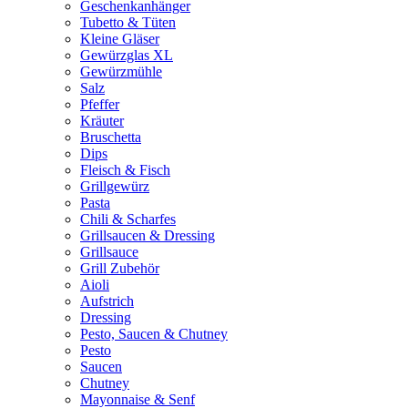
Geschenkanhänger
Tubetto & Tüten
Kleine Gläser
Gewürzglas XL
Gewürzmühle
Salz
Pfeffer
Kräuter
Bruschetta
Dips
Fleisch & Fisch
Grillgewürz
Pasta
Chili & Scharfes
Grillsaucen & Dressing
Grillsauce
Grill Zubehör
Aioli
Aufstrich
Dressing
Pesto, Saucen & Chutney
Pesto
Saucen
Chutney
Mayonnaise & Senf