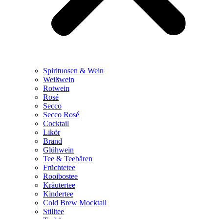
Spirituosen & Wein
Weißwein
Rotwein
Rosé
Secco
Secco Rosé
Cocktail
Likör
Brand
Glühwein
Tee & Teebären
Früchtetee
Rooibostee
Kräutertee
Kindertee
Cold Brew Mocktail
Stilltee