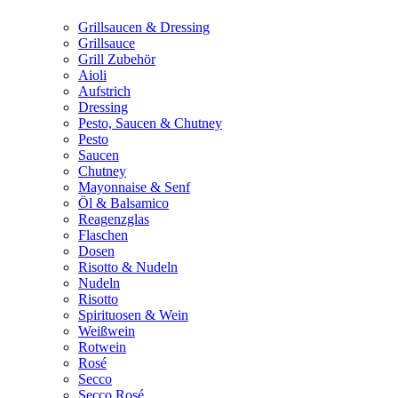
Grillsaucen & Dressing
Grillsauce
Grill Zubehör
Aioli
Aufstrich
Dressing
Pesto, Saucen & Chutney
Pesto
Saucen
Chutney
Mayonnaise & Senf
Öl & Balsamico
Reagenzglas
Flaschen
Dosen
Risotto & Nudeln
Nudeln
Risotto
Spirituosen & Wein
Weißwein
Rotwein
Rosé
Secco
Secco Rosé