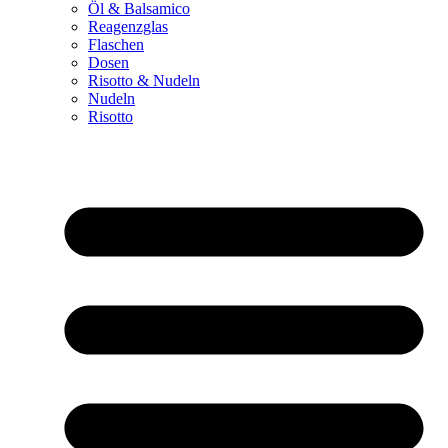
Öl & Balsamico
Reagenzglas
Flaschen
Dosen
Risotto & Nudeln
Nudeln
Risotto