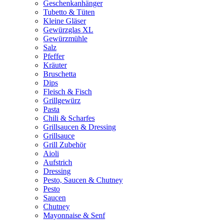
Geschenkanhänger
Tubetto & Tüten
Kleine Gläser
Gewürzglas XL
Gewürzmühle
Salz
Pfeffer
Kräuter
Bruschetta
Dips
Fleisch & Fisch
Grillgewürz
Pasta
Chili & Scharfes
Grillsaucen & Dressing
Grillsauce
Grill Zubehör
Aioli
Aufstrich
Dressing
Pesto, Saucen & Chutney
Pesto
Saucen
Chutney
Mayonnaise & Senf