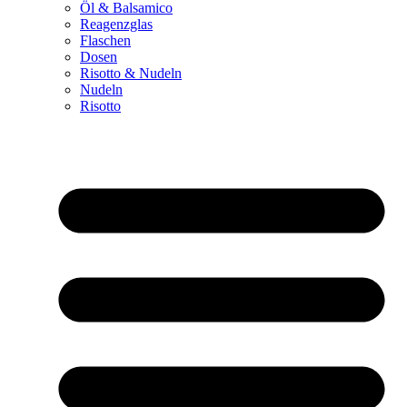
Öl & Balsamico
Reagenzglas
Flaschen
Dosen
Risotto & Nudeln
Nudeln
Risotto