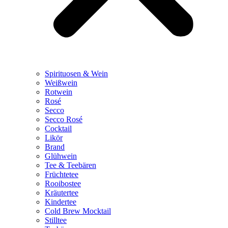
Spirituosen & Wein
Weißwein
Rotwein
Rosé
Secco
Secco Rosé
Cocktail
Likör
Brand
Glühwein
Tee & Teebären
Früchtetee
Rooibostee
Kräutertee
Kindertee
Cold Brew Mocktail
Stilltee