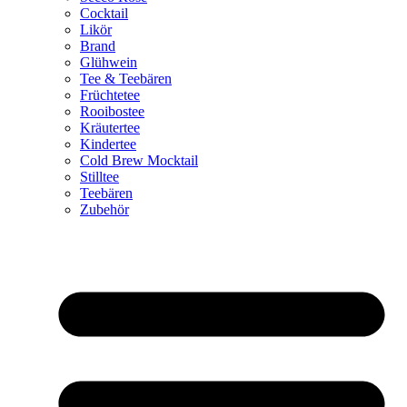
Cocktail
Likör
Brand
Glühwein
Tee & Teebären
Früchtetee
Rooibostee
Kräutertee
Kindertee
Cold Brew Mocktail
Stilltee
Teebären
Zubehör