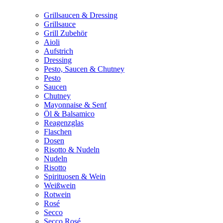
Grillsaucen & Dressing
Grillsauce
Grill Zubehör
Aioli
Aufstrich
Dressing
Pesto, Saucen & Chutney
Pesto
Saucen
Chutney
Mayonnaise & Senf
Öl & Balsamico
Reagenzglas
Flaschen
Dosen
Risotto & Nudeln
Nudeln
Risotto
Spirituosen & Wein
Weißwein
Rotwein
Rosé
Secco
Secco Rosé