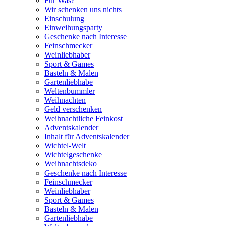
Für Was?
Wir schenken uns nichts
Einschulung
Einweihungsparty
Geschenke nach Interesse
Feinschmecker
Weinliebhaber
Sport & Games
Basteln & Malen
Gartenliebhabe
Weltenbummler
Weihnachten
Geld verschenken
Weihnachtliche Feinkost
Adventskalender
Inhalt für Adventskalender
Wichtel-Welt
Wichtelgeschenke
Weihnachtsdeko
Geschenke nach Interesse
Feinschmecker
Weinliebhaber
Sport & Games
Basteln & Malen
Gartenliebhabe