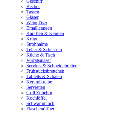
Geschirr
Becher
Tassen
Gläser
Weingläser
Emailletassen
Karaffen & Kannen
Krüge
Strohhalme
Teller & Schüsseln
Küche & Tisch
Vorratsgläser
Servier- & Schneidebretter
Frühstücksbrettchen
Tabletts & Schalen
Keramikreibe
Servietten
Grill Zubehör
Kochlöffel
Schwammtuch
Flaschenöffner