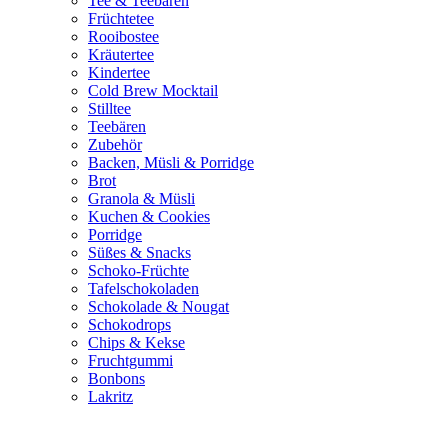
Tee & Teebären
Früchtetee
Rooibostee
Kräutertee
Kindertee
Cold Brew Mocktail
Stilltee
Teebären
Zubehör
Backen, Müsli & Porridge
Brot
Granola & Müsli
Kuchen & Cookies
Porridge
Süßes & Snacks
Schoko-Früchte
Tafelschokoladen
Schokolade & Nougat
Schokodrops
Chips & Kekse
Fruchtgummi
Bonbons
Lakritz