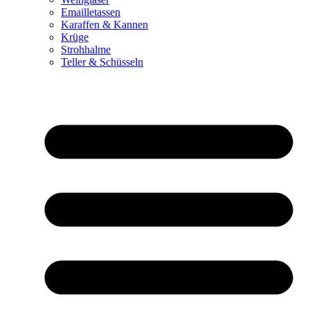
Emailletassen
Karaffen & Kannen
Krüge
Strohhalme
Teller & Schüsseln