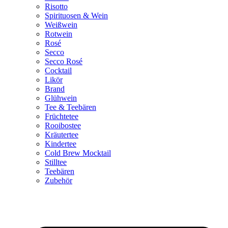
Risotto
Spirituosen & Wein
Weißwein
Rotwein
Rosé
Secco
Secco Rosé
Cocktail
Likör
Brand
Glühwein
Tee & Teebären
Früchtetee
Rooibostee
Kräutertee
Kindertee
Cold Brew Mocktail
Stilltee
Teebären
Zubehör