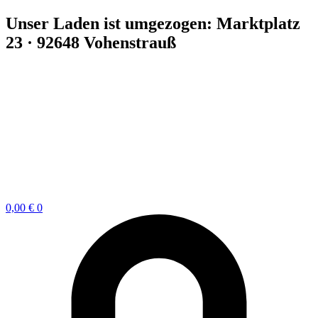
Zum
Unser Laden ist umgezogen: Marktplatz
Inhalt
23 · 92648 Vohenstrauß
springen
0,00
€
0