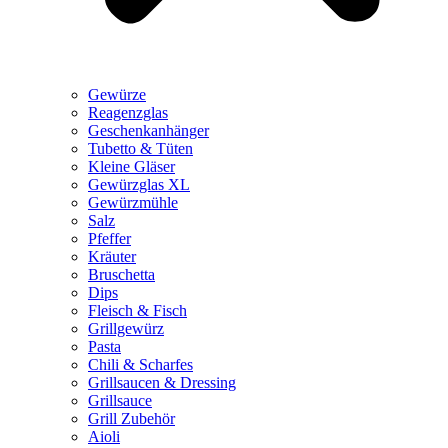
Gewürze
Reagenzglas
Geschenkanhänger
Tubetto & Tüten
Kleine Gläser
Gewürzglas XL
Gewürzmühle
Salz
Pfeffer
Kräuter
Bruschetta
Dips
Fleisch & Fisch
Grillgewürz
Pasta
Chili & Scharfes
Grillsaucen & Dressing
Grillsauce
Grill Zubehör
Aioli