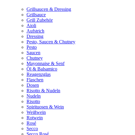
Grillsaucen & Dressing
Grillsauce
Grill Zubehör
Aioli
Aufstrich
Dressing
Pesto, Saucen & Chutney
Pesto
Saucen
Chutney
Mayonnaise & Senf
Öl & Balsamico
Reagenzglas
Flaschen
Dosen
Risotto & Nudeln
Nudeln
Risotto
Spirituosen & Wein
Weißwein
Rotwein
Rosé
Secco
Secco Rosé