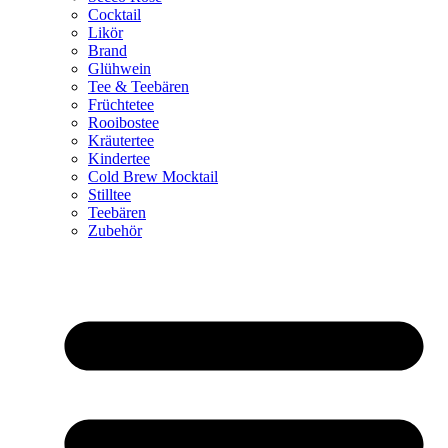
Cocktail
Likör
Brand
Glühwein
Tee & Teebären
Früchtetee
Rooibostee
Kräutertee
Kindertee
Cold Brew Mocktail
Stilltee
Teebären
Zubehör