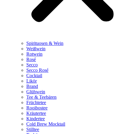
Spirituosen & Wein
Weißwein
Rotwein
Rosé
Secco
Secco Rosé
Cocktail
Likör
Brand
Glühwein
Tee & Teebären
Früchtetee
Rooibostee
Kräutertee
Kindertee
Cold Brew Mocktail
Stilltee