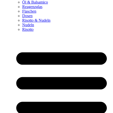
Öl & Balsamico
Reagenzglas
Flaschen
Dosen
Risotto & Nudeln
Nudeln
Risotto