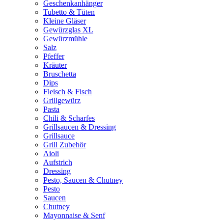
Geschenkanhänger
Tubetto & Tüten
Kleine Gläser
Gewürzglas XL
Gewürzmühle
Salz
Pfeffer
Kräuter
Bruschetta
Dips
Fleisch & Fisch
Grillgewürz
Pasta
Chili & Scharfes
Grillsaucen & Dressing
Grillsauce
Grill Zubehör
Aioli
Aufstrich
Dressing
Pesto, Saucen & Chutney
Pesto
Saucen
Chutney
Mayonnaise & Senf