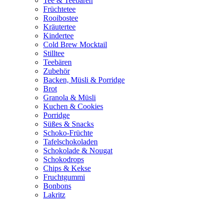
Tee & Teebären
Früchtetee
Rooibostee
Kräutertee
Kindertee
Cold Brew Mocktail
Stilltee
Teebären
Zubehör
Backen, Müsli & Porridge
Brot
Granola & Müsli
Kuchen & Cookies
Porridge
Süßes & Snacks
Schoko-Früchte
Tafelschokoladen
Schokolade & Nougat
Schokodrops
Chips & Kekse
Fruchtgummi
Bonbons
Lakritz