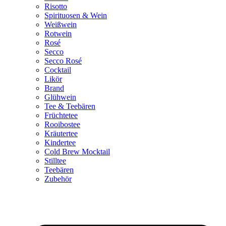
Risotto
Spirituosen & Wein
Weißwein
Rotwein
Rosé
Secco
Secco Rosé
Cocktail
Likör
Brand
Glühwein
Tee & Teebären
Früchtetee
Rooibostee
Kräutertee
Kindertee
Cold Brew Mocktail
Stilltee
Teebären
Zubehör