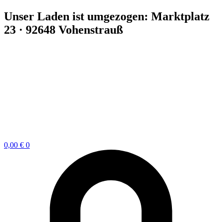
Zum
Unser Laden ist umgezogen: Marktplatz
Inhalt
23 · 92648 Vohenstrauß
springen
0,00
€
0