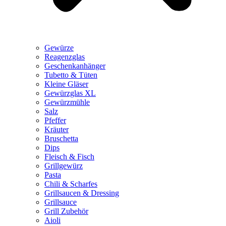
Gewürze
Reagenzglas
Geschenkanhänger
Tubetto & Tüten
Kleine Gläser
Gewürzglas XL
Gewürzmühle
Salz
Pfeffer
Kräuter
Bruschetta
Dips
Fleisch & Fisch
Grillgewürz
Pasta
Chili & Scharfes
Grillsaucen & Dressing
Grillsauce
Grill Zubehör
Aioli