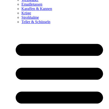
Emailletassen
Karaffen & Kannen
Krüge
Strohhalme
Teller & Schüsseln