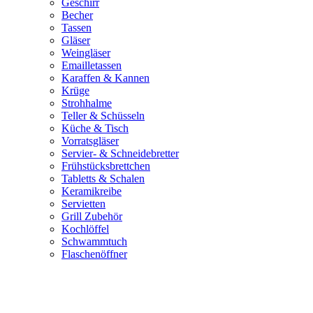
Geschirr
Becher
Tassen
Gläser
Weingläser
Emailletassen
Karaffen & Kannen
Krüge
Strohhalme
Teller & Schüsseln
Küche & Tisch
Vorratsgläser
Servier- & Schneidebretter
Frühstücksbrettchen
Tabletts & Schalen
Keramikreibe
Servietten
Grill Zubehör
Kochlöffel
Schwammtuch
Flaschenöffner