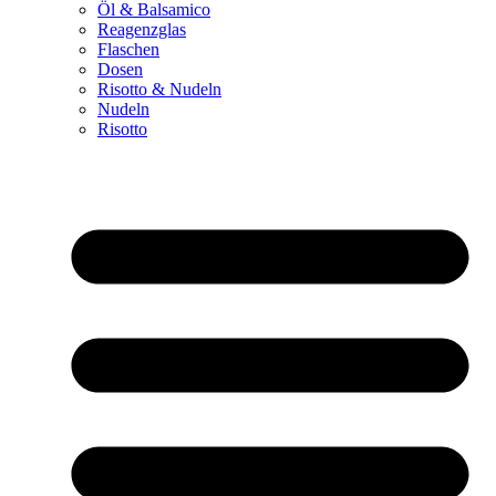
Öl & Balsamico
Reagenzglas
Flaschen
Dosen
Risotto & Nudeln
Nudeln
Risotto