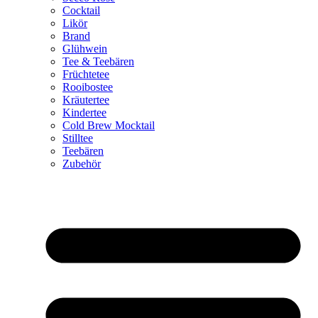
Cocktail
Likör
Brand
Glühwein
Tee & Teebären
Früchtetee
Rooibostee
Kräutertee
Kindertee
Cold Brew Mocktail
Stilltee
Teebären
Zubehör