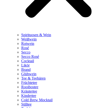
Spirituosen & Wein
Weißwein
Rotwein
Rosé
Secco
Secco Rosé
Cocktail
Likör
Brand
Glühwein
Tee & Teebären
Früchtetee
Rooibostee
Kräutertee
Kindertee
Cold Brew Mocktail
Stilltee