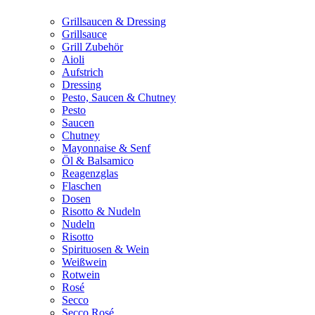
Grillsaucen & Dressing
Grillsauce
Grill Zubehör
Aioli
Aufstrich
Dressing
Pesto, Saucen & Chutney
Pesto
Saucen
Chutney
Mayonnaise & Senf
Öl & Balsamico
Reagenzglas
Flaschen
Dosen
Risotto & Nudeln
Nudeln
Risotto
Spirituosen & Wein
Weißwein
Rotwein
Rosé
Secco
Secco Rosé