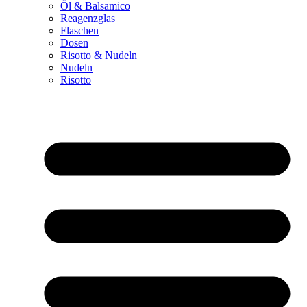
Öl & Balsamico
Reagenzglas
Flaschen
Dosen
Risotto & Nudeln
Nudeln
Risotto