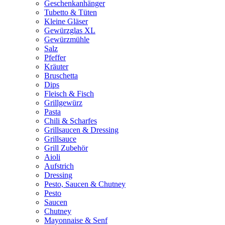
Geschenkanhänger
Tubetto & Tüten
Kleine Gläser
Gewürzglas XL
Gewürzmühle
Salz
Pfeffer
Kräuter
Bruschetta
Dips
Fleisch & Fisch
Grillgewürz
Pasta
Chili & Scharfes
Grillsaucen & Dressing
Grillsauce
Grill Zubehör
Aioli
Aufstrich
Dressing
Pesto, Saucen & Chutney
Pesto
Saucen
Chutney
Mayonnaise & Senf