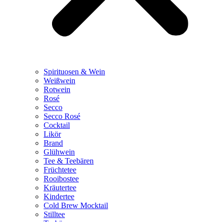
Spirituosen & Wein
Weißwein
Rotwein
Rosé
Secco
Secco Rosé
Cocktail
Likör
Brand
Glühwein
Tee & Teebären
Früchtetee
Rooibostee
Kräutertee
Kindertee
Cold Brew Mocktail
Stilltee