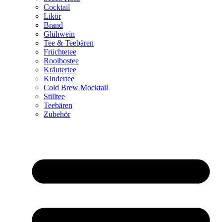
Cocktail
Likör
Brand
Glühwein
Tee & Teebären
Früchtetee
Rooibostee
Kräutertee
Kindertee
Cold Brew Mocktail
Stilltee
Teebären
Zubehör