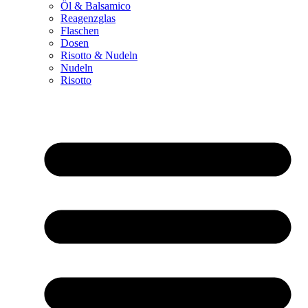
Öl & Balsamico
Reagenzglas
Flaschen
Dosen
Risotto & Nudeln
Nudeln
Risotto