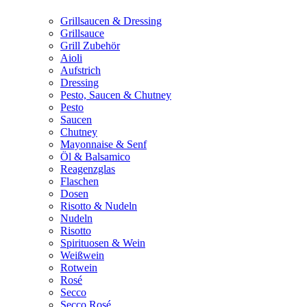
Grillsaucen & Dressing
Grillsauce
Grill Zubehör
Aioli
Aufstrich
Dressing
Pesto, Saucen & Chutney
Pesto
Saucen
Chutney
Mayonnaise & Senf
Öl & Balsamico
Reagenzglas
Flaschen
Dosen
Risotto & Nudeln
Nudeln
Risotto
Spirituosen & Wein
Weißwein
Rotwein
Rosé
Secco
Secco Rosé