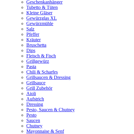
Geschenkanhänger
Tubetto & Tüten
Kleine Gläser
Gewürzglas XL
Gewürzmühle
Salz
Pfeffer
Kräuter
Bruschetta
Dips
Fleisch & Fisch
Grillgewürz
Pasta
Chili & Scharfes
Grillsaucen & Dressing
Grillsauce
Grill Zubehör
Aioli
Aufstrich
Dressing
Pesto, Saucen & Chutney
Pesto
Saucen
Chutney
Mayonnaise & Senf