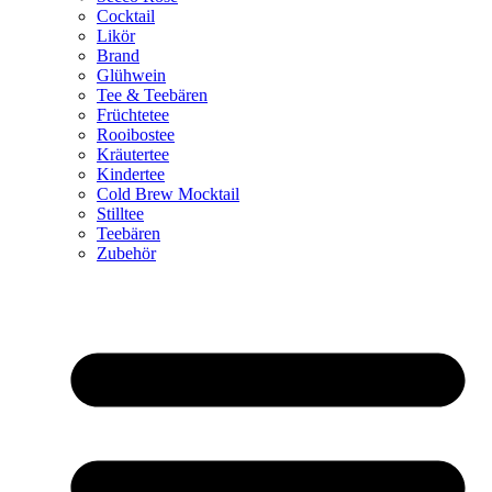
Cocktail
Likör
Brand
Glühwein
Tee & Teebären
Früchtetee
Rooibostee
Kräutertee
Kindertee
Cold Brew Mocktail
Stilltee
Teebären
Zubehör