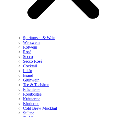
Spirituosen & Wein
Weißwein
Rotwein
Rosé
Secco
Secco Rosé
Cocktail
Likör
Brand
Glühwein
Tee & Teebären
Früchtetee
Rooibostee
Kräutertee
Kindertee
Cold Brew Mocktail
Stilltee