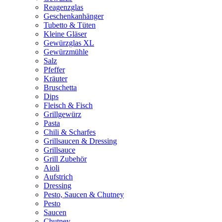
Reagenzglas
Geschenkanhänger
Tubetto & Tüten
Kleine Gläser
Gewürzglas XL
Gewürzmühle
Salz
Pfeffer
Kräuter
Bruschetta
Dips
Fleisch & Fisch
Grillgewürz
Pasta
Chili & Scharfes
Grillsaucen & Dressing
Grillsauce
Grill Zubehör
Aioli
Aufstrich
Dressing
Pesto, Saucen & Chutney
Pesto
Saucen
Chutney