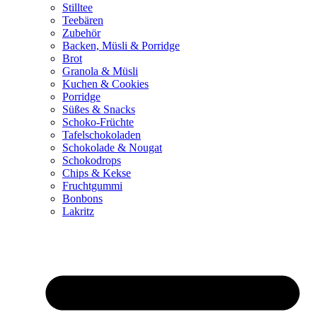
Stilltee
Teebären
Zubehör
Backen, Müsli & Porridge
Brot
Granola & Müsli
Kuchen & Cookies
Porridge
Süßes & Snacks
Schoko-Früchte
Tafelschokoladen
Schokolade & Nougat
Schokodrops
Chips & Kekse
Fruchtgummi
Bonbons
Lakritz