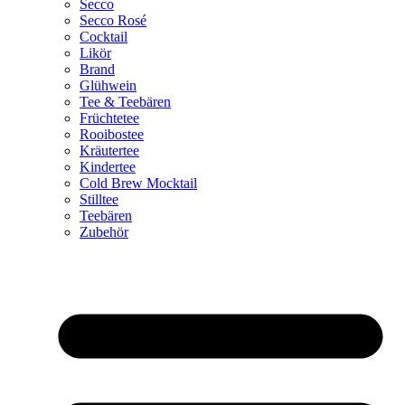
Secco
Secco Rosé
Cocktail
Likör
Brand
Glühwein
Tee & Teebären
Früchtetee
Rooibostee
Kräutertee
Kindertee
Cold Brew Mocktail
Stilltee
Teebären
Zubehör