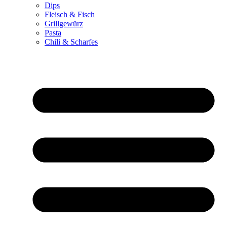
Dips
Fleisch & Fisch
Grillgewürz
Pasta
Chili & Scharfes