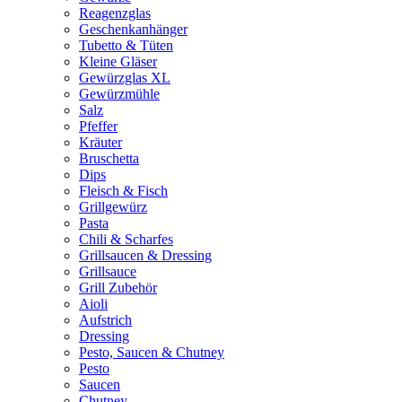
Reagenzglas
Geschenkanhänger
Tubetto & Tüten
Kleine Gläser
Gewürzglas XL
Gewürzmühle
Salz
Pfeffer
Kräuter
Bruschetta
Dips
Fleisch & Fisch
Grillgewürz
Pasta
Chili & Scharfes
Grillsaucen & Dressing
Grillsauce
Grill Zubehör
Aioli
Aufstrich
Dressing
Pesto, Saucen & Chutney
Pesto
Saucen
Chutney