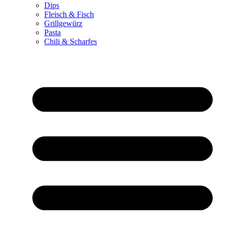
Dips
Fleisch & Fisch
Grillgewürz
Pasta
Chili & Scharfes