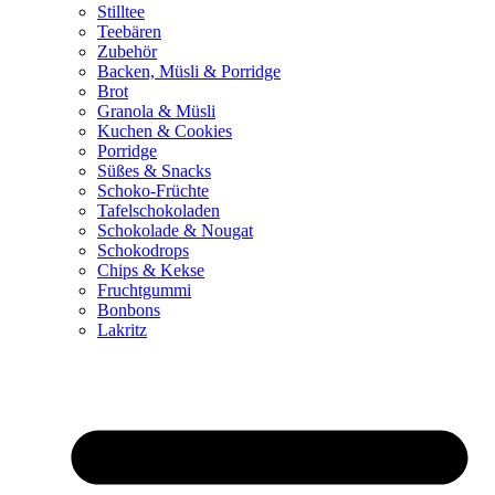
Stilltee
Teebären
Zubehör
Backen, Müsli & Porridge
Brot
Granola & Müsli
Kuchen & Cookies
Porridge
Süßes & Snacks
Schoko-Früchte
Tafelschokoladen
Schokolade & Nougat
Schokodrops
Chips & Kekse
Fruchtgummi
Bonbons
Lakritz