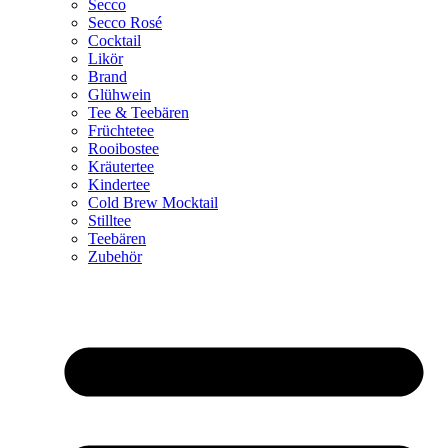
Secco
Secco Rosé
Cocktail
Likör
Brand
Glühwein
Tee & Teebären
Früchtetee
Rooibostee
Kräutertee
Kindertee
Cold Brew Mocktail
Stilltee
Teebären
Zubehör