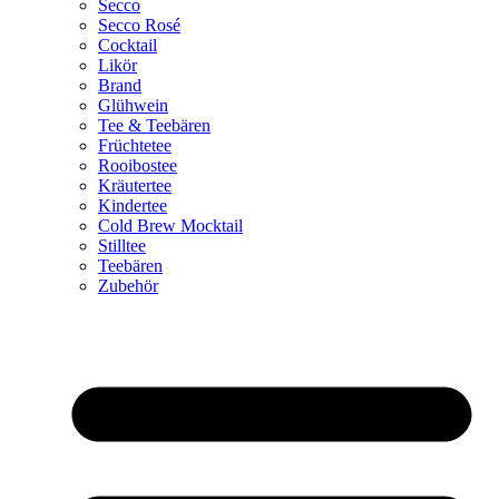
Secco
Secco Rosé
Cocktail
Likör
Brand
Glühwein
Tee & Teebären
Früchtetee
Rooibostee
Kräutertee
Kindertee
Cold Brew Mocktail
Stilltee
Teebären
Zubehör