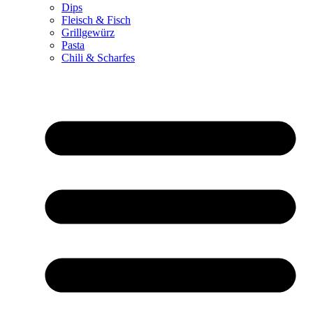
Dips
Fleisch & Fisch
Grillgewürz
Pasta
Chili & Scharfes