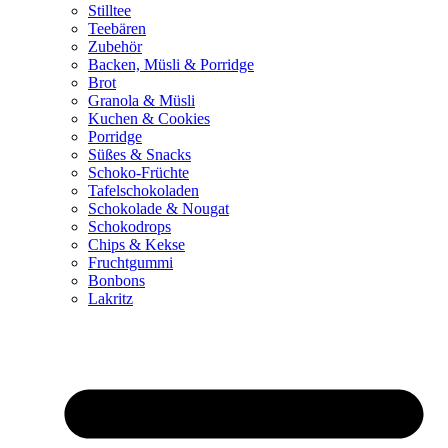
Stilltee
Teebären
Zubehör
Backen, Müsli & Porridge
Brot
Granola & Müsli
Kuchen & Cookies
Porridge
Süßes & Snacks
Schoko-Früchte
Tafelschokoladen
Schokolade & Nougat
Schokodrops
Chips & Kekse
Fruchtgummi
Bonbons
Lakritz