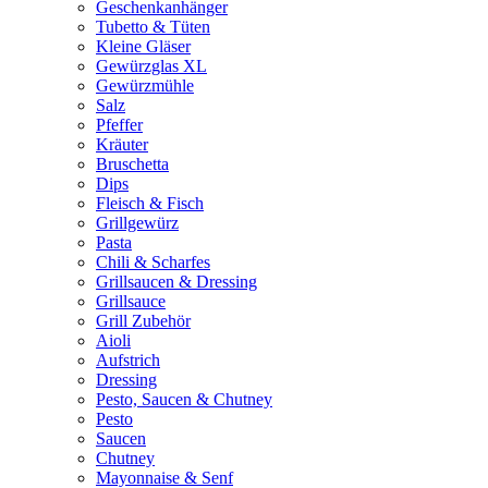
Geschenkanhänger
Tubetto & Tüten
Kleine Gläser
Gewürzglas XL
Gewürzmühle
Salz
Pfeffer
Kräuter
Bruschetta
Dips
Fleisch & Fisch
Grillgewürz
Pasta
Chili & Scharfes
Grillsaucen & Dressing
Grillsauce
Grill Zubehör
Aioli
Aufstrich
Dressing
Pesto, Saucen & Chutney
Pesto
Saucen
Chutney
Mayonnaise & Senf