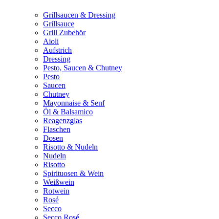
Grillsaucen & Dressing
Grillsauce
Grill Zubehör
Aioli
Aufstrich
Dressing
Pesto, Saucen & Chutney
Pesto
Saucen
Chutney
Mayonnaise & Senf
Öl & Balsamico
Reagenzglas
Flaschen
Dosen
Risotto & Nudeln
Nudeln
Risotto
Spirituosen & Wein
Weißwein
Rotwein
Rosé
Secco
Secco Rosé