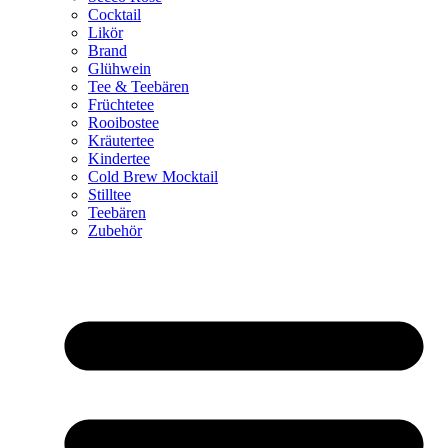
Cocktail
Likör
Brand
Glühwein
Tee & Teebären
Früchtetee
Rooibostee
Kräutertee
Kindertee
Cold Brew Mocktail
Stilltee
Teebären
Zubehör