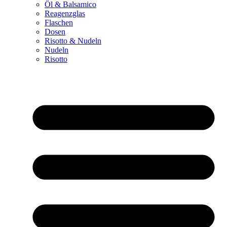
Öl & Balsamico
Reagenzglas
Flaschen
Dosen
Risotto & Nudeln
Nudeln
Risotto