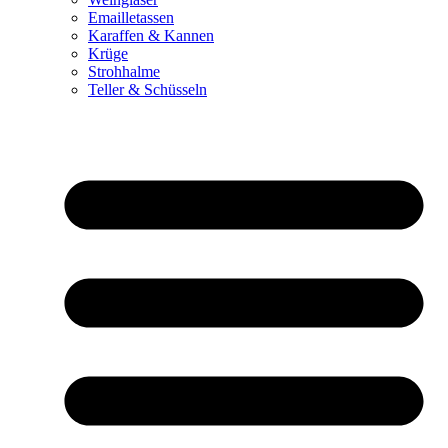
Emailletassen
Karaffen & Kannen
Krüge
Strohhalme
Teller & Schüsseln