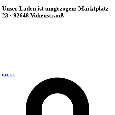
Zum
Unser Laden ist umgezogen: Marktplatz
Inhalt
23 · 92648 Vohenstrauß
springen
0,00
€
0