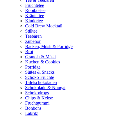
Tee & Teebären
Früchtetee
Rooibostee
Kräutertee
Kindertee
Cold Brew Mocktail
Stilltee
Teebären
Zubehör
Backen, Müsli & Porridge
Brot
Granola & Müsli
Kuchen & Cookies
Porridge
Süßes & Snacks
Schoko-Früchte
Tafelschokoladen
Schokolade & Nougat
Schokodrops
Chips & Kekse
Fruchtgummi
Bonbons
Lakritz