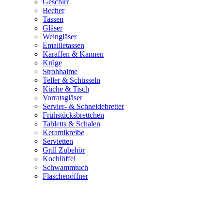
Geschirr
Becher
Tassen
Gläser
Weingläser
Emailletassen
Karaffen & Kannen
Krüge
Strohhalme
Teller & Schüsseln
Küche & Tisch
Vorratsgläser
Servier- & Schneidebretter
Frühstücksbrettchen
Tabletts & Schalen
Keramikreibe
Servietten
Grill Zubehör
Kochlöffel
Schwammtuch
Flaschenöffner