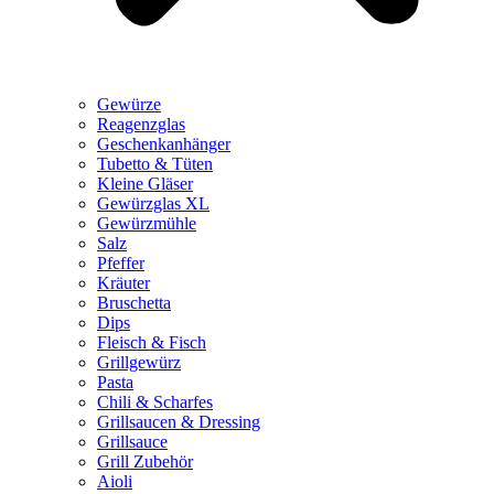
Gewürze
Reagenzglas
Geschenkanhänger
Tubetto & Tüten
Kleine Gläser
Gewürzglas XL
Gewürzmühle
Salz
Pfeffer
Kräuter
Bruschetta
Dips
Fleisch & Fisch
Grillgewürz
Pasta
Chili & Scharfes
Grillsaucen & Dressing
Grillsauce
Grill Zubehör
Aioli