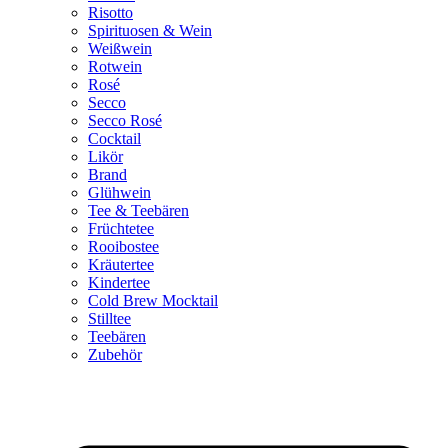
Risotto
Spirituosen & Wein
Weißwein
Rotwein
Rosé
Secco
Secco Rosé
Cocktail
Likör
Brand
Glühwein
Tee & Teebären
Früchtetee
Rooibostee
Kräutertee
Kindertee
Cold Brew Mocktail
Stilltee
Teebären
Zubehör