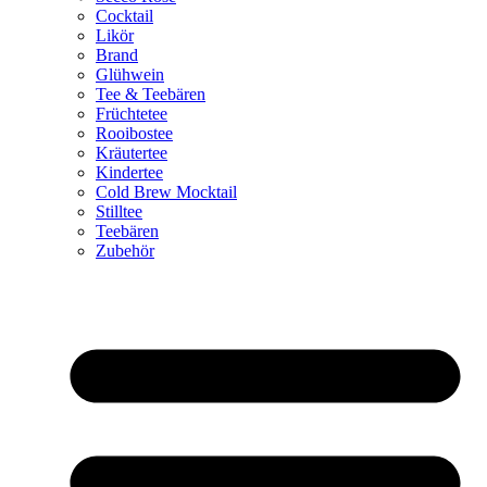
Cocktail
Likör
Brand
Glühwein
Tee & Teebären
Früchtetee
Rooibostee
Kräutertee
Kindertee
Cold Brew Mocktail
Stilltee
Teebären
Zubehör