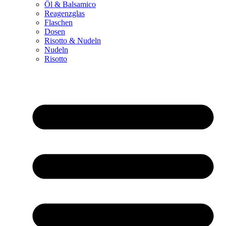
Öl & Balsamico
Reagenzglas
Flaschen
Dosen
Risotto & Nudeln
Nudeln
Risotto