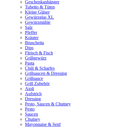
Geschenkanhänger
Tubetto & Tüten
Kleine Gläser
Gewürzglas XL
Gewürzmühle
Salz
Pfeffer
Kräuter
Bruschetta
Dips
Fleisch & Fisch
Grillgewürz
Pasta
Chili & Scharfes
Grillsaucen & Dressing
Grillsauce
Grill Zubehör
Aioli
Aufstrich
Dressing
Pesto, Saucen & Chutney
Pesto
Saucen
Chutney
Mayonnaise & Senf