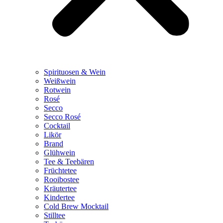
Spirituosen & Wein
Weißwein
Rotwein
Rosé
Secco
Secco Rosé
Cocktail
Likör
Brand
Glühwein
Tee & Teebären
Früchtetee
Rooibostee
Kräutertee
Kindertee
Cold Brew Mocktail
Stilltee