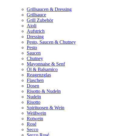
Grillsaucen & Dressing
Grillsauce
Grill Zubehör
Aioli
Aufstrich
Dressing
Pesto, Saucen & Chutney
Pesto
Saucen
Chutney
Mayonnaise & Senf
Öl & Balsamico
Reagenzglas
Flaschen
Dosen
Risotto & Nudeln
Nudeln
Risotto
Spirituosen & Wein
Weißwein
Rotwein
Rosé
Secco
Secco Rosé