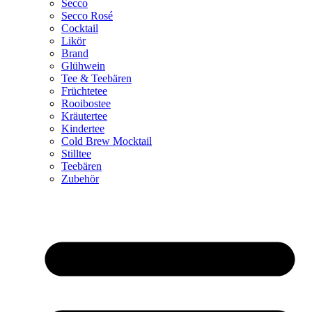
Secco
Secco Rosé
Cocktail
Likör
Brand
Glühwein
Tee & Teebären
Früchtetee
Rooibostee
Kräutertee
Kindertee
Cold Brew Mocktail
Stilltee
Teebären
Zubehör