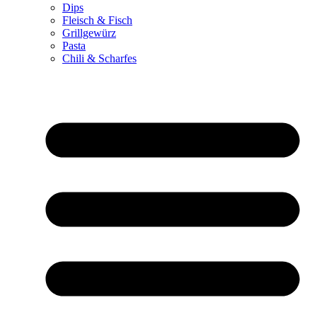
Dips
Fleisch & Fisch
Grillgewürz
Pasta
Chili & Scharfes