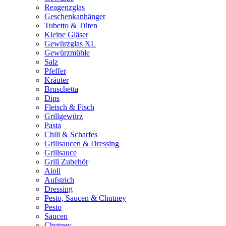
Reagenzglas
Geschenkanhänger
Tubetto & Tüten
Kleine Gläser
Gewürzglas XL
Gewürzmühle
Salz
Pfeffer
Kräuter
Bruschetta
Dips
Fleisch & Fisch
Grillgewürz
Pasta
Chili & Scharfes
Grillsaucen & Dressing
Grillsauce
Grill Zubehör
Aioli
Aufstrich
Dressing
Pesto, Saucen & Chutney
Pesto
Saucen
Chutney