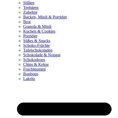
Stilltee
Teebären
Zubehör
Backen, Müsli & Porridge
Brot
Granola & Müsli
Kuchen & Cookies
Porridge
Süßes & Snacks
Schoko-Früchte
Tafelschokoladen
Schokolade & Nougat
Schokodrops
Chips & Kekse
Fruchtgummi
Bonbons
Lakritz