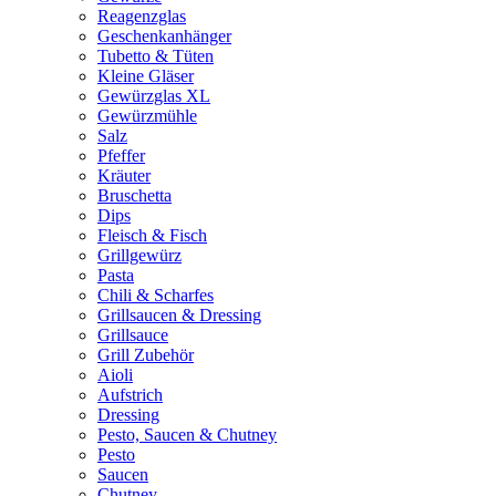
Reagenzglas
Geschenkanhänger
Tubetto & Tüten
Kleine Gläser
Gewürzglas XL
Gewürzmühle
Salz
Pfeffer
Kräuter
Bruschetta
Dips
Fleisch & Fisch
Grillgewürz
Pasta
Chili & Scharfes
Grillsaucen & Dressing
Grillsauce
Grill Zubehör
Aioli
Aufstrich
Dressing
Pesto, Saucen & Chutney
Pesto
Saucen
Chutney