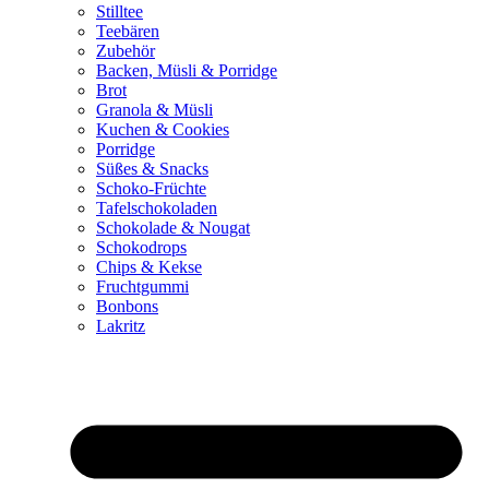
Stilltee
Teebären
Zubehör
Backen, Müsli & Porridge
Brot
Granola & Müsli
Kuchen & Cookies
Porridge
Süßes & Snacks
Schoko-Früchte
Tafelschokoladen
Schokolade & Nougat
Schokodrops
Chips & Kekse
Fruchtgummi
Bonbons
Lakritz