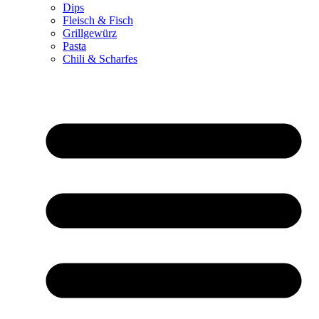
Dips
Fleisch & Fisch
Grillgewürz
Pasta
Chili & Scharfes