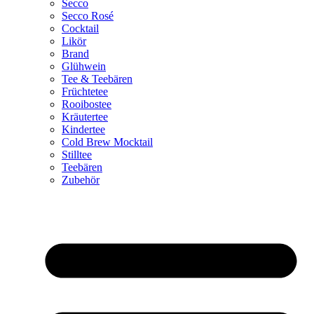
Secco
Secco Rosé
Cocktail
Likör
Brand
Glühwein
Tee & Teebären
Früchtetee
Rooibostee
Kräutertee
Kindertee
Cold Brew Mocktail
Stilltee
Teebären
Zubehör