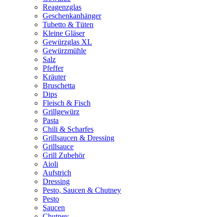
Reagenzglas
Geschenkanhänger
Tubetto & Tüten
Kleine Gläser
Gewürzglas XL
Gewürzmühle
Salz
Pfeffer
Kräuter
Bruschetta
Dips
Fleisch & Fisch
Grillgewürz
Pasta
Chili & Scharfes
Grillsaucen & Dressing
Grillsauce
Grill Zubehör
Aioli
Aufstrich
Dressing
Pesto, Saucen & Chutney
Pesto
Saucen
Chutney