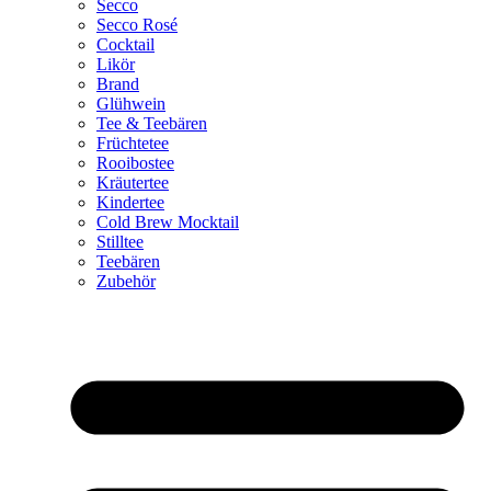
Secco
Secco Rosé
Cocktail
Likör
Brand
Glühwein
Tee & Teebären
Früchtetee
Rooibostee
Kräutertee
Kindertee
Cold Brew Mocktail
Stilltee
Teebären
Zubehör