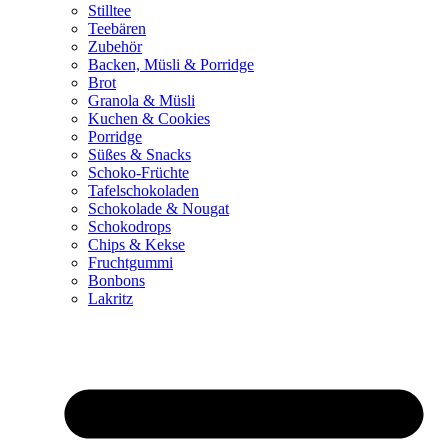
Stilltee
Teebären
Zubehör
Backen, Müsli & Porridge
Brot
Granola & Müsli
Kuchen & Cookies
Porridge
Süßes & Snacks
Schoko-Früchte
Tafelschokoladen
Schokolade & Nougat
Schokodrops
Chips & Kekse
Fruchtgummi
Bonbons
Lakritz