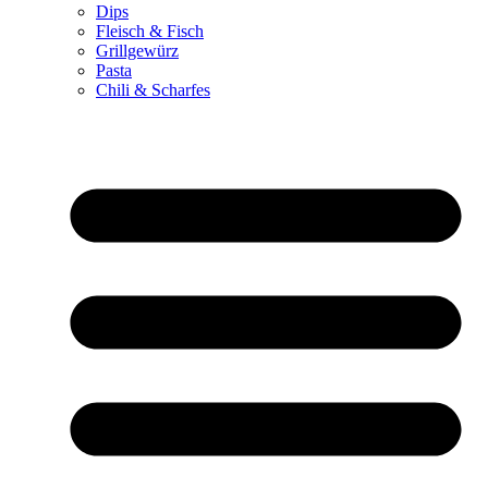
Dips
Fleisch & Fisch
Grillgewürz
Pasta
Chili & Scharfes