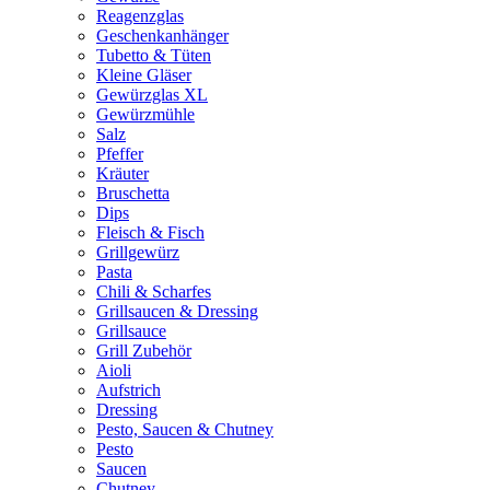
Reagenzglas
Geschenkanhänger
Tubetto & Tüten
Kleine Gläser
Gewürzglas XL
Gewürzmühle
Salz
Pfeffer
Kräuter
Bruschetta
Dips
Fleisch & Fisch
Grillgewürz
Pasta
Chili & Scharfes
Grillsaucen & Dressing
Grillsauce
Grill Zubehör
Aioli
Aufstrich
Dressing
Pesto, Saucen & Chutney
Pesto
Saucen
Chutney