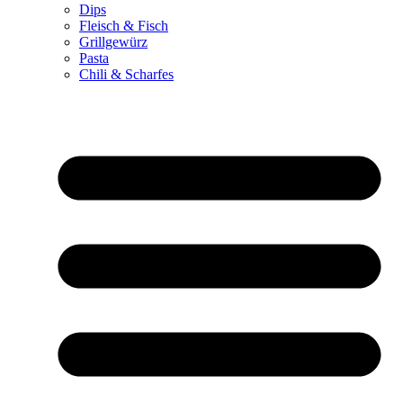
Dips
Fleisch & Fisch
Grillgewürz
Pasta
Chili & Scharfes