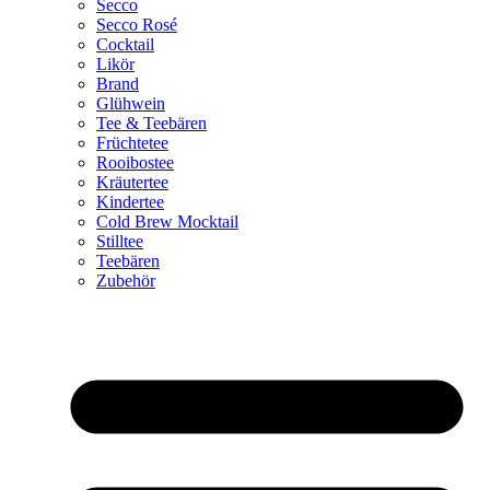
Secco
Secco Rosé
Cocktail
Likör
Brand
Glühwein
Tee & Teebären
Früchtetee
Rooibostee
Kräutertee
Kindertee
Cold Brew Mocktail
Stilltee
Teebären
Zubehör