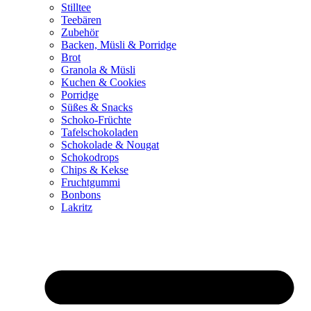
Stilltee
Teebären
Zubehör
Backen, Müsli & Porridge
Brot
Granola & Müsli
Kuchen & Cookies
Porridge
Süßes & Snacks
Schoko-Früchte
Tafelschokoladen
Schokolade & Nougat
Schokodrops
Chips & Kekse
Fruchtgummi
Bonbons
Lakritz