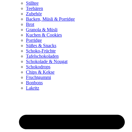
Stilltee
Teebären
Zubehör
Backen, Müsli & Porridge
Brot
Granola & Müsli
Kuchen & Cookies
Porridge
Süßes & Snacks
Schoko-Früchte
Tafelschokoladen
Schokolade & Nougat
Schokodrops
Chips & Kekse
Fruchtgummi
Bonbons
Lakritz