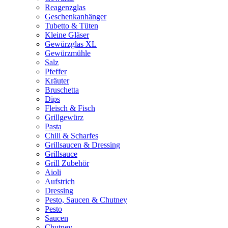
Reagenzglas
Geschenkanhänger
Tubetto & Tüten
Kleine Gläser
Gewürzglas XL
Gewürzmühle
Salz
Pfeffer
Kräuter
Bruschetta
Dips
Fleisch & Fisch
Grillgewürz
Pasta
Chili & Scharfes
Grillsaucen & Dressing
Grillsauce
Grill Zubehör
Aioli
Aufstrich
Dressing
Pesto, Saucen & Chutney
Pesto
Saucen
Chutney