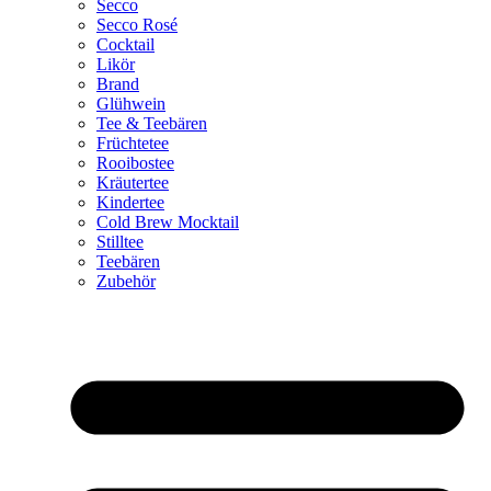
Secco
Secco Rosé
Cocktail
Likör
Brand
Glühwein
Tee & Teebären
Früchtetee
Rooibostee
Kräutertee
Kindertee
Cold Brew Mocktail
Stilltee
Teebären
Zubehör