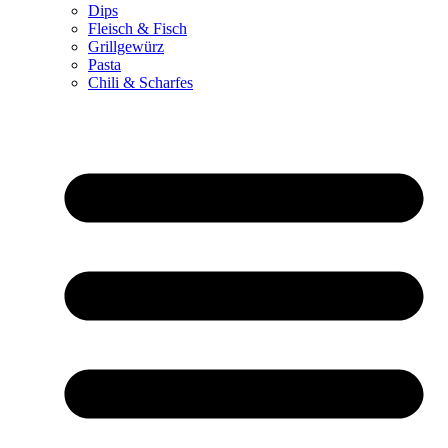
Dips
Fleisch & Fisch
Grillgewürz
Pasta
Chili & Scharfes