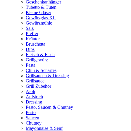
Geschenkanhänger
Tubetto & Tüten
Kleine Gläser
Gewürzglas XL
Gewürzmühle
Salz
Pfeffer
Kräuter
Bruschetta
Dips
Fleisch & Fisch
Grillgewürz
Pasta
Chili & Scharfes
Grillsaucen & Dressing
Grillsauce
Grill Zubehör
Aioli
Aufstrich
Dressing
Pesto, Saucen & Chutney
Pesto
Saucen
Chutney
Mayonnaise & Senf