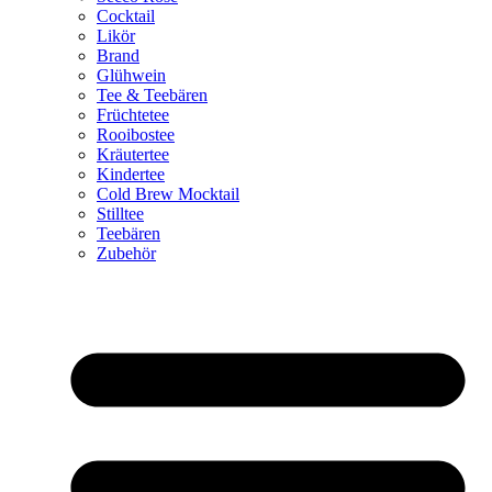
Cocktail
Likör
Brand
Glühwein
Tee & Teebären
Früchtetee
Rooibostee
Kräutertee
Kindertee
Cold Brew Mocktail
Stilltee
Teebären
Zubehör