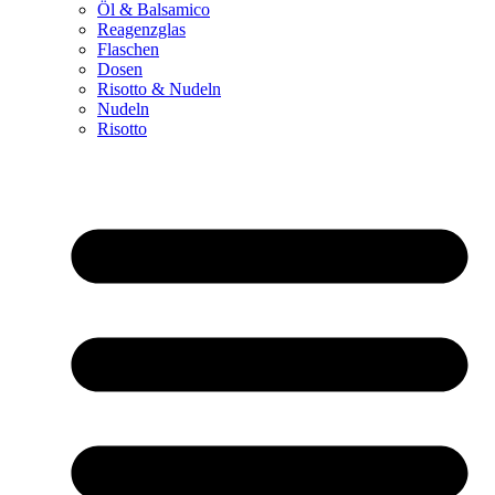
Öl & Balsamico
Reagenzglas
Flaschen
Dosen
Risotto & Nudeln
Nudeln
Risotto