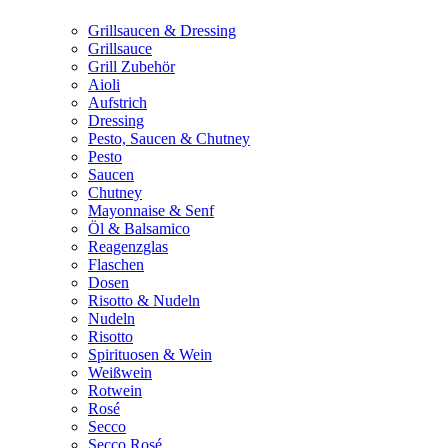
Grillsaucen & Dressing
Grillsauce
Grill Zubehör
Aioli
Aufstrich
Dressing
Pesto, Saucen & Chutney
Pesto
Saucen
Chutney
Mayonnaise & Senf
Öl & Balsamico
Reagenzglas
Flaschen
Dosen
Risotto & Nudeln
Nudeln
Risotto
Spirituosen & Wein
Weißwein
Rotwein
Rosé
Secco
Secco Rosé