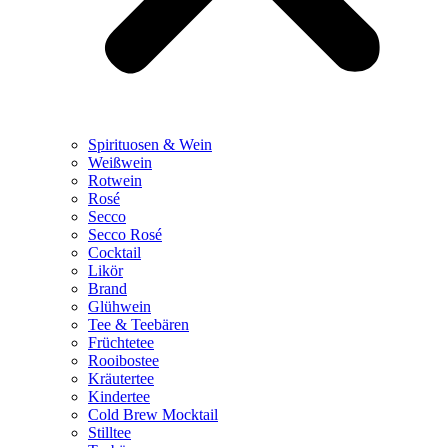
Spirituosen & Wein
Weißwein
Rotwein
Rosé
Secco
Secco Rosé
Cocktail
Likör
Brand
Glühwein
Tee & Teebären
Früchtetee
Rooibostee
Kräutertee
Kindertee
Cold Brew Mocktail
Stilltee