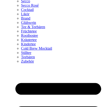
Secco
Secco Rosé
Cocktail
Likör
Brand
Glühwein
Tee & Teebären
Früchtetee
Rooibostee
Kräutertee
Kindertee
Cold Brew Mocktail
Stilltee
Teebären
Zubehör