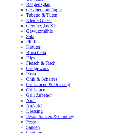
Reagenzglas
Geschenkanhänger
Tubetto & Tüten
Kleine Gläser
Gewürzglas XL
Gewürzmühle
Salz
Pfeffer
Kräuter
Bruschetta
Dips
Fleisch & Fisch
Grillgewürz
Pasta
Chili & Scharfes
Grillsaucen & Dressing
Grillsauce
Grill Zubehör
Aioli
Aufstrich
Dressing
Pesto, Saucen & Chutney
Pesto
Saucen
Chutney