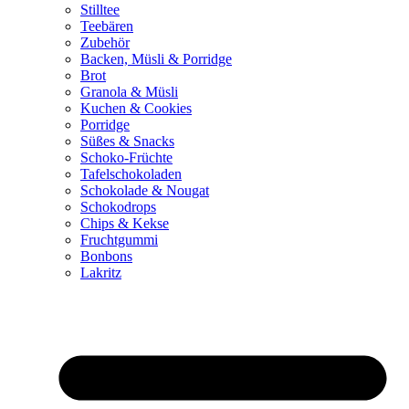
Stilltee
Teebären
Zubehör
Backen, Müsli & Porridge
Brot
Granola & Müsli
Kuchen & Cookies
Porridge
Süßes & Snacks
Schoko-Früchte
Tafelschokoladen
Schokolade & Nougat
Schokodrops
Chips & Kekse
Fruchtgummi
Bonbons
Lakritz