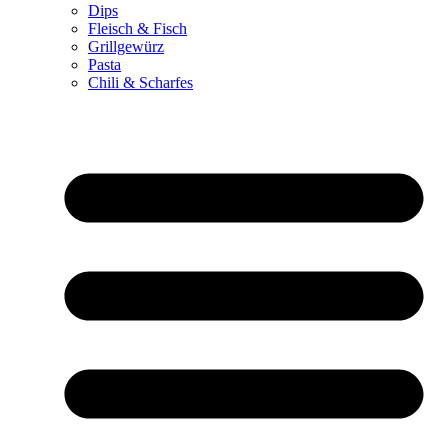
Dips
Fleisch & Fisch
Grillgewürz
Pasta
Chili & Scharfes