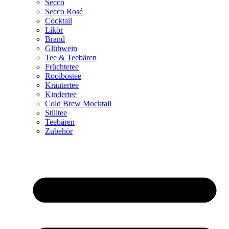
Secco
Secco Rosé
Cocktail
Likör
Brand
Glühwein
Tee & Teebären
Früchtetee
Rooibostee
Kräutertee
Kindertee
Cold Brew Mocktail
Stilltee
Teebären
Zubehör