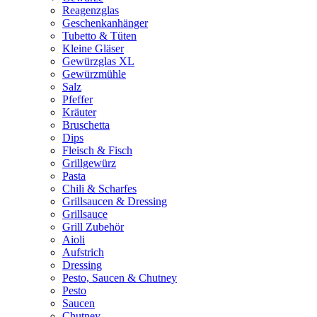
Reagenzglas
Geschenkanhänger
Tubetto & Tüten
Kleine Gläser
Gewürzglas XL
Gewürzmühle
Salz
Pfeffer
Kräuter
Bruschetta
Dips
Fleisch & Fisch
Grillgewürz
Pasta
Chili & Scharfes
Grillsaucen & Dressing
Grillsauce
Grill Zubehör
Aioli
Aufstrich
Dressing
Pesto, Saucen & Chutney
Pesto
Saucen
Chutney