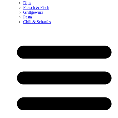
Dips
Fleisch & Fisch
Grillgewürz
Pasta
Chili & Scharfes