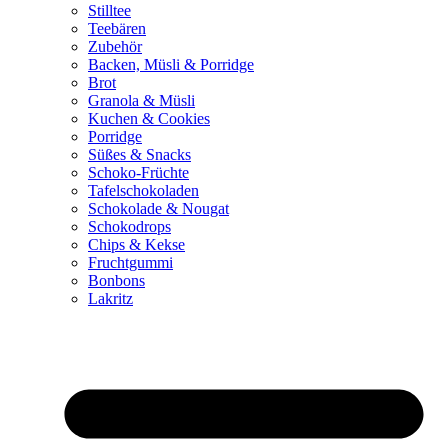
Stilltee
Teebären
Zubehör
Backen, Müsli & Porridge
Brot
Granola & Müsli
Kuchen & Cookies
Porridge
Süßes & Snacks
Schoko-Früchte
Tafelschokoladen
Schokolade & Nougat
Schokodrops
Chips & Kekse
Fruchtgummi
Bonbons
Lakritz