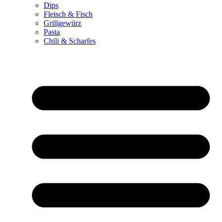
Dips
Fleisch & Fisch
Grillgewürz
Pasta
Chili & Scharfes