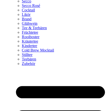
Secco
Secco Rosé
Cocktail
Likör
Brand
Glühwein
Tee & Teebären
Früchtetee
Rooibostee
Kräutertee
Kindertee
Cold Brew Mocktail
Stilltee
Teebären
Zubehör