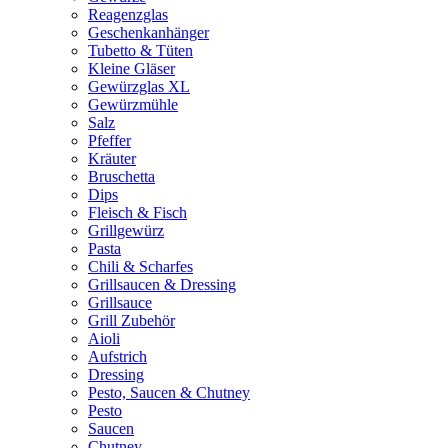
Reagenzglas
Geschenkanhänger
Tubetto & Tüten
Kleine Gläser
Gewürzglas XL
Gewürzmühle
Salz
Pfeffer
Kräuter
Bruschetta
Dips
Fleisch & Fisch
Grillgewürz
Pasta
Chili & Scharfes
Grillsaucen & Dressing
Grillsauce
Grill Zubehör
Aioli
Aufstrich
Dressing
Pesto, Saucen & Chutney
Pesto
Saucen
Chutney