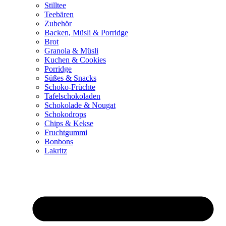
Stilltee
Teebären
Zubehör
Backen, Müsli & Porridge
Brot
Granola & Müsli
Kuchen & Cookies
Porridge
Süßes & Snacks
Schoko-Früchte
Tafelschokoladen
Schokolade & Nougat
Schokodrops
Chips & Kekse
Fruchtgummi
Bonbons
Lakritz