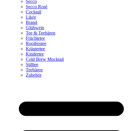
Secco
Secco Rosé
Cocktail
Likör
Brand
Glühwein
Tee & Teebären
Früchtetee
Rooibostee
Kräutertee
Kindertee
Cold Brew Mocktail
Stilltee
Teebären
Zubehör