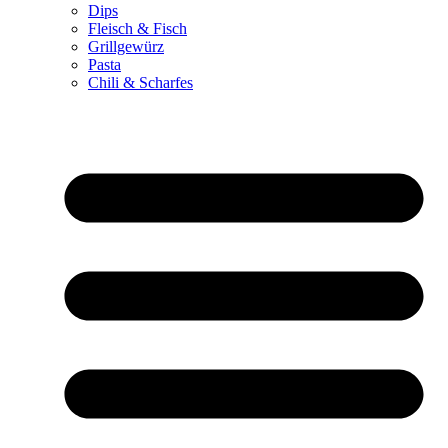
Dips
Fleisch & Fisch
Grillgewürz
Pasta
Chili & Scharfes