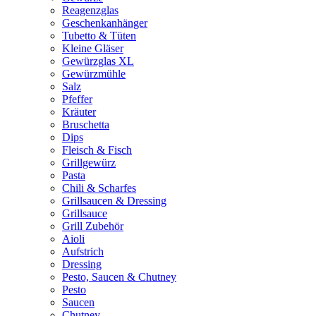
Reagenzglas
Geschenkanhänger
Tubetto & Tüten
Kleine Gläser
Gewürzglas XL
Gewürzmühle
Salz
Pfeffer
Kräuter
Bruschetta
Dips
Fleisch & Fisch
Grillgewürz
Pasta
Chili & Scharfes
Grillsaucen & Dressing
Grillsauce
Grill Zubehör
Aioli
Aufstrich
Dressing
Pesto, Saucen & Chutney
Pesto
Saucen
Chutney