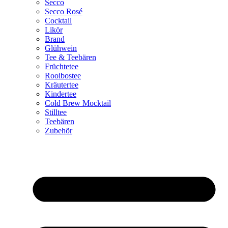
Secco
Secco Rosé
Cocktail
Likör
Brand
Glühwein
Tee & Teebären
Früchtetee
Rooibostee
Kräutertee
Kindertee
Cold Brew Mocktail
Stilltee
Teebären
Zubehör