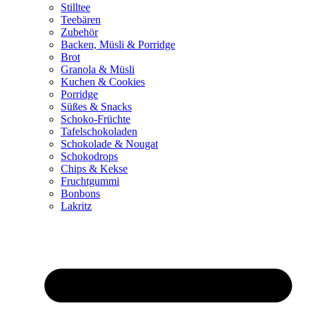
Stilltee
Teebären
Zubehör
Backen, Müsli & Porridge
Brot
Granola & Müsli
Kuchen & Cookies
Porridge
Süßes & Snacks
Schoko-Früchte
Tafelschokoladen
Schokolade & Nougat
Schokodrops
Chips & Kekse
Fruchtgummi
Bonbons
Lakritz