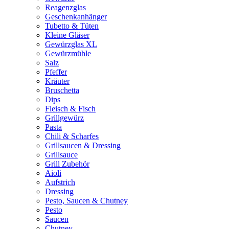
Reagenzglas
Geschenkanhänger
Tubetto & Tüten
Kleine Gläser
Gewürzglas XL
Gewürzmühle
Salz
Pfeffer
Kräuter
Bruschetta
Dips
Fleisch & Fisch
Grillgewürz
Pasta
Chili & Scharfes
Grillsaucen & Dressing
Grillsauce
Grill Zubehör
Aioli
Aufstrich
Dressing
Pesto, Saucen & Chutney
Pesto
Saucen
Chutney