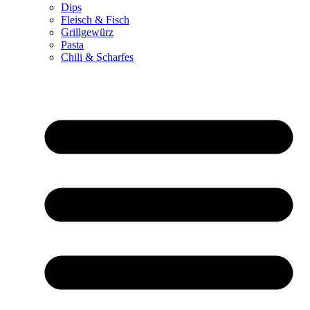
Dips
Fleisch & Fisch
Grillgewürz
Pasta
Chili & Scharfes