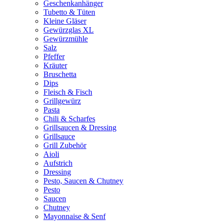
Geschenkanhänger
Tubetto & Tüten
Kleine Gläser
Gewürzglas XL
Gewürzmühle
Salz
Pfeffer
Kräuter
Bruschetta
Dips
Fleisch & Fisch
Grillgewürz
Pasta
Chili & Scharfes
Grillsaucen & Dressing
Grillsauce
Grill Zubehör
Aioli
Aufstrich
Dressing
Pesto, Saucen & Chutney
Pesto
Saucen
Chutney
Mayonnaise & Senf