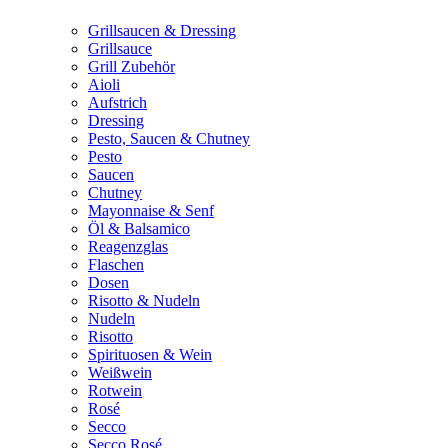
Grillsaucen & Dressing
Grillsauce
Grill Zubehör
Aioli
Aufstrich
Dressing
Pesto, Saucen & Chutney
Pesto
Saucen
Chutney
Mayonnaise & Senf
Öl & Balsamico
Reagenzglas
Flaschen
Dosen
Risotto & Nudeln
Nudeln
Risotto
Spirituosen & Wein
Weißwein
Rotwein
Rosé
Secco
Secco Rosé