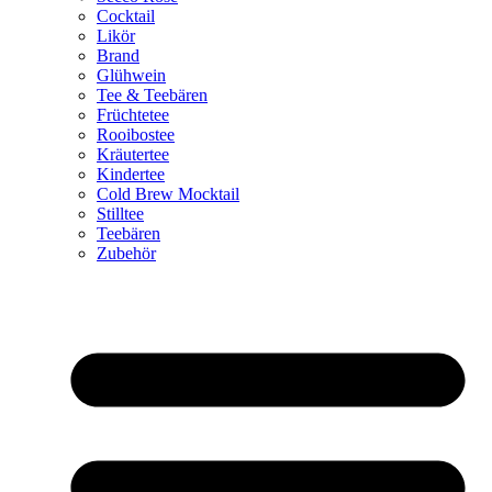
Cocktail
Likör
Brand
Glühwein
Tee & Teebären
Früchtetee
Rooibostee
Kräutertee
Kindertee
Cold Brew Mocktail
Stilltee
Teebären
Zubehör