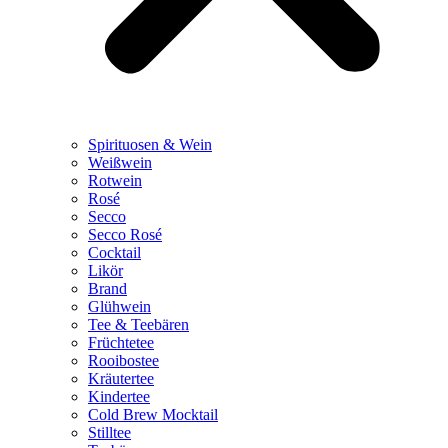
Spirituosen & Wein
Weißwein
Rotwein
Rosé
Secco
Secco Rosé
Cocktail
Likör
Brand
Glühwein
Tee & Teebären
Früchtetee
Rooibostee
Kräutertee
Kindertee
Cold Brew Mocktail
Stilltee