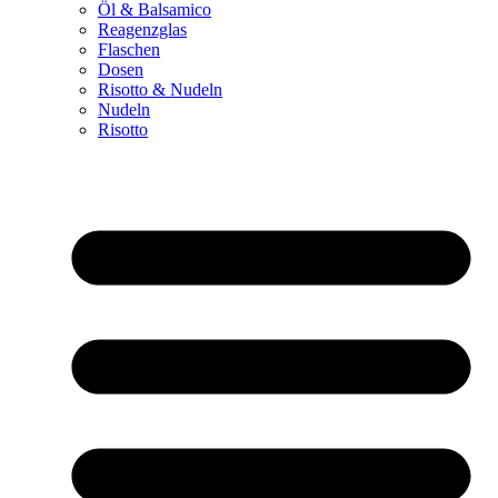
Öl & Balsamico
Reagenzglas
Flaschen
Dosen
Risotto & Nudeln
Nudeln
Risotto