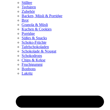
Stilltee
Teebären
Zubehör
Backen, Müsli & Porridge
Brot
Granola & Müsli
Kuchen & Cookies
Porridge
Süßes & Snacks
Schoko-Früchte
Tafelschokoladen
Schokolade & Nougat
Schokodrops
Chips & Kekse
Fruchtgummi
Bonbons
Lakritz