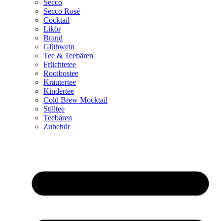
Secco
Secco Rosé
Cocktail
Likör
Brand
Glühwein
Tee & Teebären
Früchtetee
Rooibostee
Kräutertee
Kindertee
Cold Brew Mocktail
Stilltee
Teebären
Zubehör