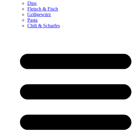
Dips
Fleisch & Fisch
Grillgewürz
Pasta
Chili & Scharfes