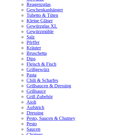
Reagenzglas
Geschenkanhänger
Tubetto & Tüten
Kleine Gläser
Gewürzglas XL
Gewürzmühle
Salz
Pfeffer
Kräuter
Bruschetta
Dips
Fleisch & Fisch
Grillgewürz
Pasta
Chili & Scharfes
Grillsaucen & Dressing
Grillsauce
Grill Zubehör
Aioli
Aufstrich
Dressing
Pesto, Saucen & Chutney
Pesto
Saucen
Chutney