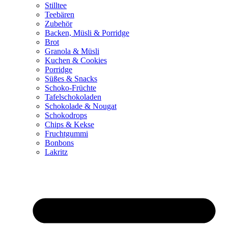
Stilltee
Teebären
Zubehör
Backen, Müsli & Porridge
Brot
Granola & Müsli
Kuchen & Cookies
Porridge
Süßes & Snacks
Schoko-Früchte
Tafelschokoladen
Schokolade & Nougat
Schokodrops
Chips & Kekse
Fruchtgummi
Bonbons
Lakritz