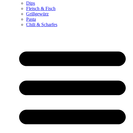
Dips
Fleisch & Fisch
Grillgewürz
Pasta
Chili & Scharfes