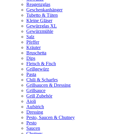
Reagenzglas
Geschenkanhänger
Tubetto & Tüten
Kleine Gläser
Gewürzglas XL
Gewürzmühle
Salz
Pfeffer
Kräuter
Bruschetta
Dips
Fleisch & Fisch
Grillgewürz
Pasta
Chili & Scharfes
Grillsaucen & Dressing
Grillsauce
Grill Zubehör
Aioli
Aufstrich
Dressing
Pesto, Saucen & Chutney
Pesto
Saucen
Chutney