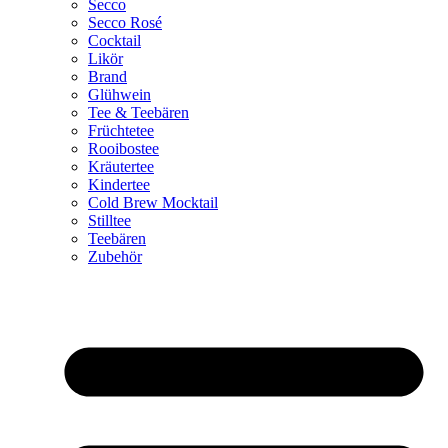
Secco
Secco Rosé
Cocktail
Likör
Brand
Glühwein
Tee & Teebären
Früchtetee
Rooibostee
Kräutertee
Kindertee
Cold Brew Mocktail
Stilltee
Teebären
Zubehör