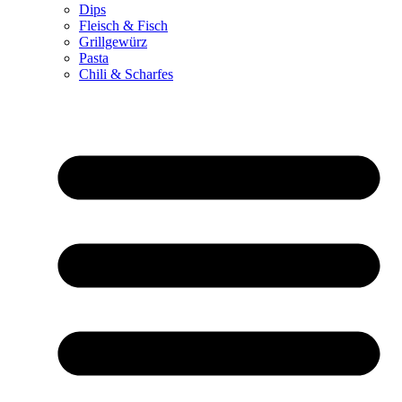
Dips
Fleisch & Fisch
Grillgewürz
Pasta
Chili & Scharfes