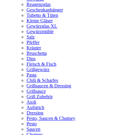
Reagenzglas
Geschenkanhänger
Tubetto & Tüten
Kleine Gläser
Gewürzglas XL
Gewürzmühle
Salz
Pfeffer
Kräuter
Bruschetta
Dips
Fleisch & Fisch
Grillgewürz
Pasta
Chili & Scharfes
Grillsaucen & Dressing
Grillsauce
Grill Zubehör
Aioli
Aufstrich
Dressing
Pesto, Saucen & Chutney
Pesto
Saucen
Chutney