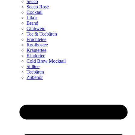
Secco
Secco Rosé
Cocktail
Likör
Brand
Glühwein
Tee & Teebären
Früchtetee
Rooibostee
Kräutertee
Kindertee
Cold Brew Mocktail
Stilltee
Teebären
Zubehör