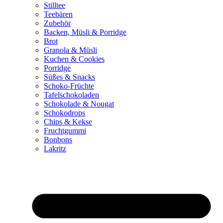
Stilltee
Teebären
Zubehör
Backen, Müsli & Porridge
Brot
Granola & Müsli
Kuchen & Cookies
Porridge
Süßes & Snacks
Schoko-Früchte
Tafelschokoladen
Schokolade & Nougat
Schokodrops
Chips & Kekse
Fruchtgummi
Bonbons
Lakritz