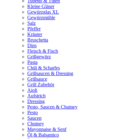
Tubetto & Tüten
Kleine Gläser
Gewürzglas XL
Gewürzmühle
Salz
Pfeffer
Kräuter
Bruschetta
Dips
Fleisch & Fisch
Grillgewürz
Pasta
Chili & Scharfes
Grillsaucen & Dressing
Grillsauce
Grill Zubehör
Aioli
Aufstrich
Dressing
Pesto, Saucen & Chutney
Pesto
Saucen
Chutney
Mayonnaise & Senf
Öl & Balsamico