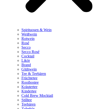
Spirituosen & Wein
Weißwein
Rotwein
Rosé
Secco
Secco Rosé
Cocktail
Likör
Brand
Glühwein
Tee & Teebären
Früchtetee
Rooibostee
Kräutertee
Kindertee
Cold Brew Mocktail
Stilltee
Teebären
Zubehör