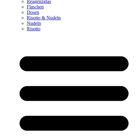
Reagenzglas
Flaschen
Dosen
Risotto & Nudeln
Nudeln
Risotto