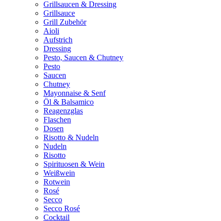
Grillsaucen & Dressing
Grillsauce
Grill Zubehör
Aioli
Aufstrich
Dressing
Pesto, Saucen & Chutney
Pesto
Saucen
Chutney
Mayonnaise & Senf
Öl & Balsamico
Reagenzglas
Flaschen
Dosen
Risotto & Nudeln
Nudeln
Risotto
Spirituosen & Wein
Weißwein
Rotwein
Rosé
Secco
Secco Rosé
Cocktail