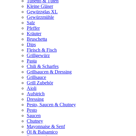
Tubetto & Tüten
Kleine Gläser
Gewürzglas XL
Gewürzmühle
Salz
Pfeffer
Kräuter
Bruschetta
Dips
Fleisch & Fisch
Grillgewürz
Pasta
Chili & Scharfes
Grillsaucen & Dressing
Grillsauce
Grill Zubehör
Aioli
Aufstrich
Dressing
Pesto, Saucen & Chutney
Pesto
Saucen
Chutney
Mayonnaise & Senf
Öl & Balsamico