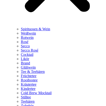
Spirituosen & Wein
Weißwein
Rotwein
Rosé
Secco
Secco Rosé
Cocktail
Likör
Brand
Glühwein
Tee & Teebären
Früchtetee
Rooibostee
Kräutertee
Kindertee
Cold Brew Mocktail
Stilltee
Teebären
Zubehör