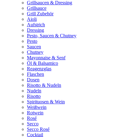
Grillsaucen & Dressing
Grillsauce
Grill Zubehör
Aioli
Aufstrich
Dressing
Pesto, Saucen & Chutney
Pesto
Saucen
Chutney
Mayonnaise & Senf
Öl & Balsamico
Reagenzglas
Flaschen
Dosen
Risotto & Nudeln
Nudeln
Risotto
Spirituosen & Wein
Weißwein
Rotwein
Rosé
Secco
Secco Rosé
Cocktail