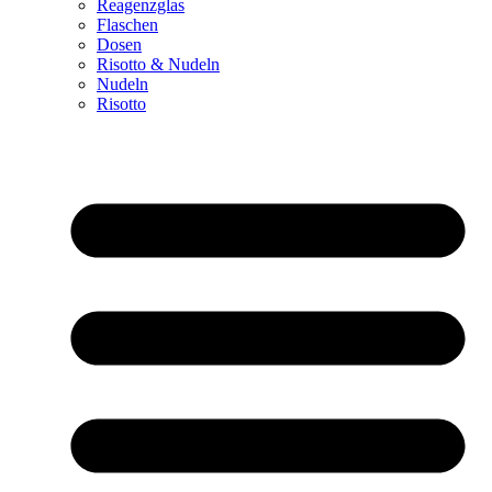
Reagenzglas
Flaschen
Dosen
Risotto & Nudeln
Nudeln
Risotto