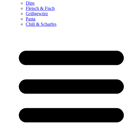
Dips
Fleisch & Fisch
Grillgewürz
Pasta
Chili & Scharfes