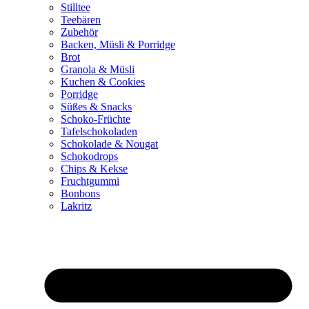
Stilltee
Teebären
Zubehör
Backen, Müsli & Porridge
Brot
Granola & Müsli
Kuchen & Cookies
Porridge
Süßes & Snacks
Schoko-Früchte
Tafelschokoladen
Schokolade & Nougat
Schokodrops
Chips & Kekse
Fruchtgummi
Bonbons
Lakritz