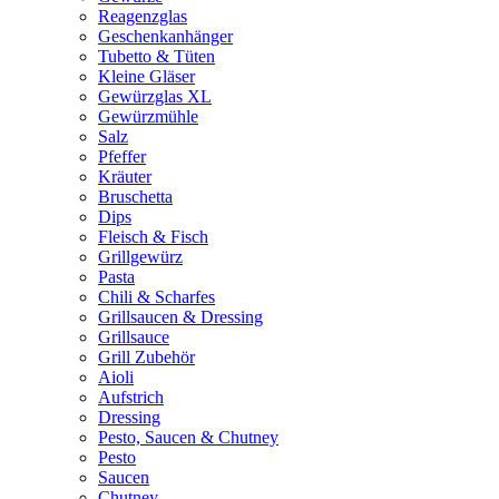
Reagenzglas
Geschenkanhänger
Tubetto & Tüten
Kleine Gläser
Gewürzglas XL
Gewürzmühle
Salz
Pfeffer
Kräuter
Bruschetta
Dips
Fleisch & Fisch
Grillgewürz
Pasta
Chili & Scharfes
Grillsaucen & Dressing
Grillsauce
Grill Zubehör
Aioli
Aufstrich
Dressing
Pesto, Saucen & Chutney
Pesto
Saucen
Chutney