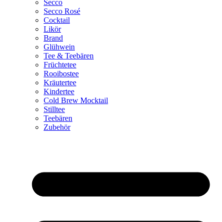
Secco
Secco Rosé
Cocktail
Likör
Brand
Glühwein
Tee & Teebären
Früchtetee
Rooibostee
Kräutertee
Kindertee
Cold Brew Mocktail
Stilltee
Teebären
Zubehör