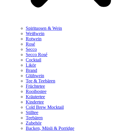
Spirituosen & Wein
Weißwein
Rotwein
Rosé
Secco
Secco Rosé
Cocktail
Likör
Brand
Glühwein
Tee & Teebären
Früchtetee
Rooibostee
Kräutertee
Kindertee
Cold Brew Mocktail
Stilltee
Teebären
Zubehör
Backen, Müsli & Porridge