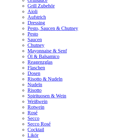
Grillsauce
Grill Zubehör
Aioli
Aufstrich
Dressing
Pesto, Saucen & Chutney
Pesto
Saucen
Chutney
Mayonnaise & Senf
Öl & Balsamico
Reagenzglas
Flaschen
Dosen
Risotto & Nudeln
Nudeln
Risotto
Spirituosen & Wein
Weißwein
Rotwein
Rosé
Secco
Secco Rosé
Cocktail
Likör