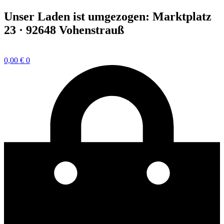
Zum
Unser Laden ist umgezogen: Marktplatz
Inhalt
23 · 92648 Vohenstrauß
springen
0,00
€
0