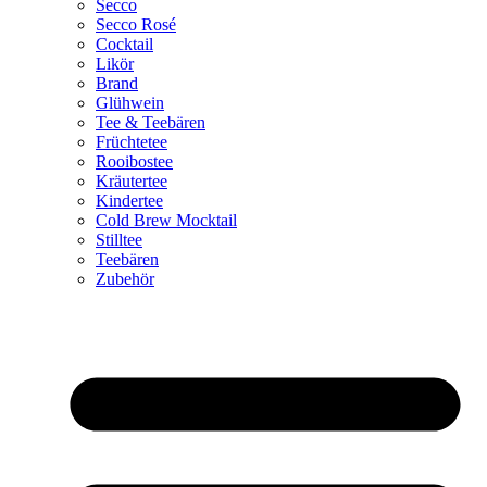
Secco
Secco Rosé
Cocktail
Likör
Brand
Glühwein
Tee & Teebären
Früchtetee
Rooibostee
Kräutertee
Kindertee
Cold Brew Mocktail
Stilltee
Teebären
Zubehör