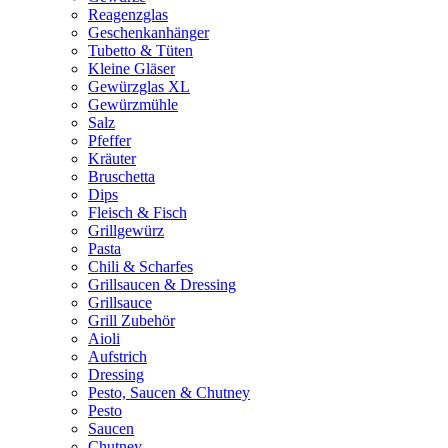
Reagenzglas
Geschenkanhänger
Tubetto & Tüten
Kleine Gläser
Gewürzglas XL
Gewürzmühle
Salz
Pfeffer
Kräuter
Bruschetta
Dips
Fleisch & Fisch
Grillgewürz
Pasta
Chili & Scharfes
Grillsaucen & Dressing
Grillsauce
Grill Zubehör
Aioli
Aufstrich
Dressing
Pesto, Saucen & Chutney
Pesto
Saucen
Chutney