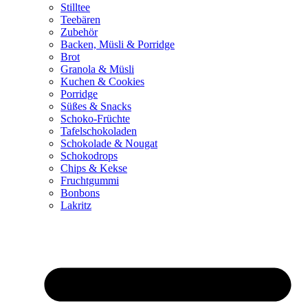
Stilltee
Teebären
Zubehör
Backen, Müsli & Porridge
Brot
Granola & Müsli
Kuchen & Cookies
Porridge
Süßes & Snacks
Schoko-Früchte
Tafelschokoladen
Schokolade & Nougat
Schokodrops
Chips & Kekse
Fruchtgummi
Bonbons
Lakritz