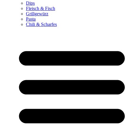
Dips
Fleisch & Fisch
Grillgewürz
Pasta
Chili & Scharfes