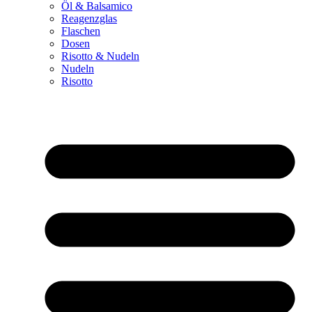
Öl & Balsamico
Reagenzglas
Flaschen
Dosen
Risotto & Nudeln
Nudeln
Risotto