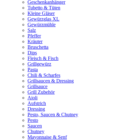
Geschenkanhänger
Tubetto & Tüten
Kleine Gläser
Gewürzglas XL
Gewürzmühle
Salz
Pfeffer
Kräuter
Bruschetta
Dips
Fleisch & Fisch
Grillgewürz
Pasta
Chili & Scharfes
Grillsaucen & Dressing
Grillsauce
Grill Zubehör
Aioli
Aufstrich
Dressing
Pesto, Saucen & Chutney
Pesto
Saucen
Chutney
Mayonnaise & Senf