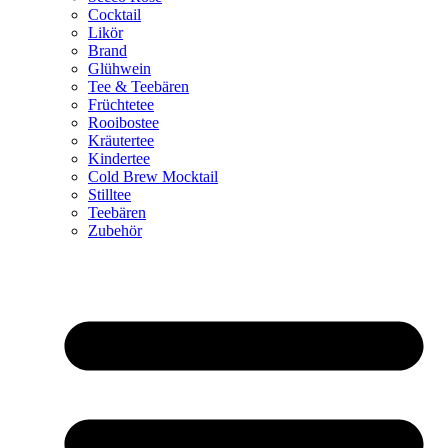
Cocktail
Likör
Brand
Glühwein
Tee & Teebären
Früchtetee
Rooibostee
Kräutertee
Kindertee
Cold Brew Mocktail
Stilltee
Teebären
Zubehör