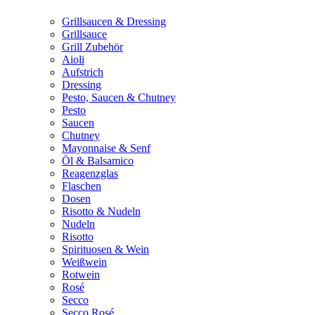
Grillsaucen & Dressing
Grillsauce
Grill Zubehör
Aioli
Aufstrich
Dressing
Pesto, Saucen & Chutney
Pesto
Saucen
Chutney
Mayonnaise & Senf
Öl & Balsamico
Reagenzglas
Flaschen
Dosen
Risotto & Nudeln
Nudeln
Risotto
Spirituosen & Wein
Weißwein
Rotwein
Rosé
Secco
Secco Rosé