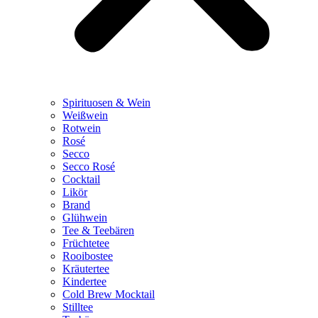
Spirituosen & Wein
Weißwein
Rotwein
Rosé
Secco
Secco Rosé
Cocktail
Likör
Brand
Glühwein
Tee & Teebären
Früchtetee
Rooibostee
Kräutertee
Kindertee
Cold Brew Mocktail
Stilltee