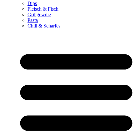
Dips
Fleisch & Fisch
Grillgewürz
Pasta
Chili & Scharfes