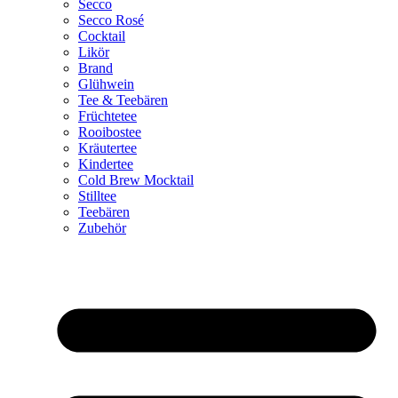
Secco
Secco Rosé
Cocktail
Likör
Brand
Glühwein
Tee & Teebären
Früchtetee
Rooibostee
Kräutertee
Kindertee
Cold Brew Mocktail
Stilltee
Teebären
Zubehör