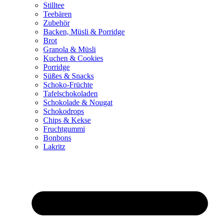
Stilltee
Teebären
Zubehör
Backen, Müsli & Porridge
Brot
Granola & Müsli
Kuchen & Cookies
Porridge
Süßes & Snacks
Schoko-Früchte
Tafelschokoladen
Schokolade & Nougat
Schokodrops
Chips & Kekse
Fruchtgummi
Bonbons
Lakritz