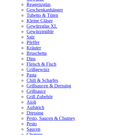
Reagenzglas
Geschenkanhänger
Tubetto & Tüten
Kleine Gläser
Gewürzglas XL
Gewürzmühle
Salz
Pfeffer
Kräuter
Bruschetta
Dips
Fleisch & Fisch
Grillgewürz
Pasta
Chili & Scharfes
Grillsaucen & Dressing
Grillsauce
Grill Zubehör
Aioli
Aufstrich
Dressing
Pesto, Saucen & Chutney
Pesto
Saucen
Chutney