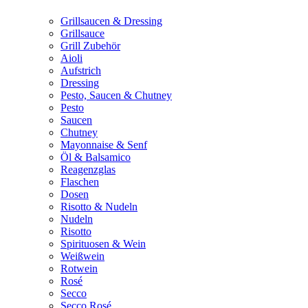
Grillsaucen & Dressing
Grillsauce
Grill Zubehör
Aioli
Aufstrich
Dressing
Pesto, Saucen & Chutney
Pesto
Saucen
Chutney
Mayonnaise & Senf
Öl & Balsamico
Reagenzglas
Flaschen
Dosen
Risotto & Nudeln
Nudeln
Risotto
Spirituosen & Wein
Weißwein
Rotwein
Rosé
Secco
Secco Rosé