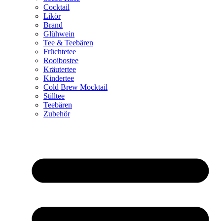
Cocktail
Likör
Brand
Glühwein
Tee & Teebären
Früchtetee
Rooibostee
Kräutertee
Kindertee
Cold Brew Mocktail
Stilltee
Teebären
Zubehör