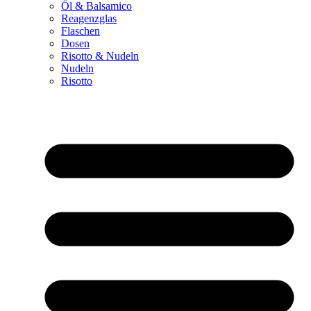
Öl & Balsamico
Reagenzglas
Flaschen
Dosen
Risotto & Nudeln
Nudeln
Risotto