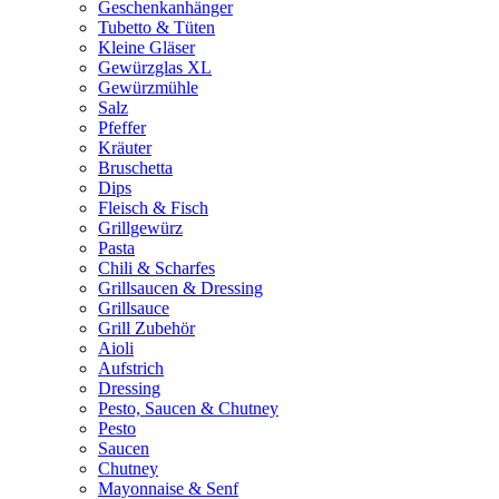
Geschenkanhänger
Tubetto & Tüten
Kleine Gläser
Gewürzglas XL
Gewürzmühle
Salz
Pfeffer
Kräuter
Bruschetta
Dips
Fleisch & Fisch
Grillgewürz
Pasta
Chili & Scharfes
Grillsaucen & Dressing
Grillsauce
Grill Zubehör
Aioli
Aufstrich
Dressing
Pesto, Saucen & Chutney
Pesto
Saucen
Chutney
Mayonnaise & Senf