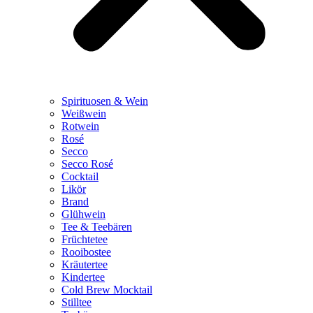
Spirituosen & Wein
Weißwein
Rotwein
Rosé
Secco
Secco Rosé
Cocktail
Likör
Brand
Glühwein
Tee & Teebären
Früchtetee
Rooibostee
Kräutertee
Kindertee
Cold Brew Mocktail
Stilltee