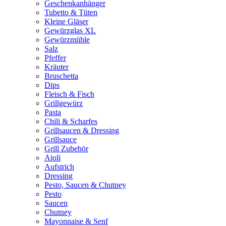
Geschenkanhänger
Tubetto & Tüten
Kleine Gläser
Gewürzglas XL
Gewürzmühle
Salz
Pfeffer
Kräuter
Bruschetta
Dips
Fleisch & Fisch
Grillgewürz
Pasta
Chili & Scharfes
Grillsaucen & Dressing
Grillsauce
Grill Zubehör
Aioli
Aufstrich
Dressing
Pesto, Saucen & Chutney
Pesto
Saucen
Chutney
Mayonnaise & Senf