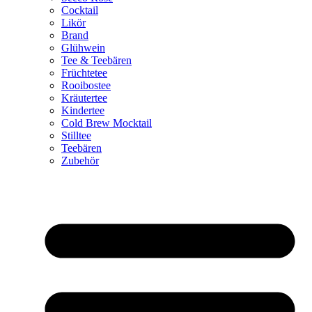
Cocktail
Likör
Brand
Glühwein
Tee & Teebären
Früchtetee
Rooibostee
Kräutertee
Kindertee
Cold Brew Mocktail
Stilltee
Teebären
Zubehör