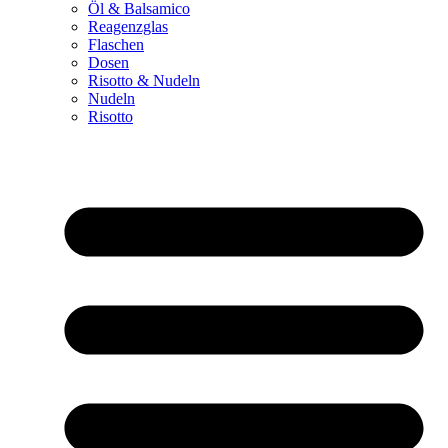
Öl & Balsamico
Reagenzglas
Flaschen
Dosen
Risotto & Nudeln
Nudeln
Risotto