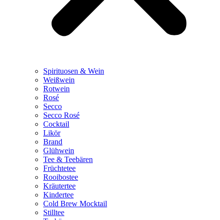
Spirituosen & Wein
Weißwein
Rotwein
Rosé
Secco
Secco Rosé
Cocktail
Likör
Brand
Glühwein
Tee & Teebären
Früchtetee
Rooibostee
Kräutertee
Kindertee
Cold Brew Mocktail
Stilltee