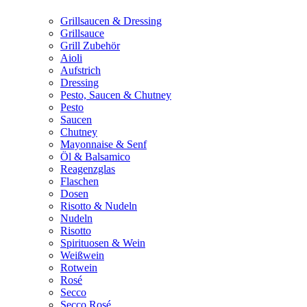
Grillsaucen & Dressing
Grillsauce
Grill Zubehör
Aioli
Aufstrich
Dressing
Pesto, Saucen & Chutney
Pesto
Saucen
Chutney
Mayonnaise & Senf
Öl & Balsamico
Reagenzglas
Flaschen
Dosen
Risotto & Nudeln
Nudeln
Risotto
Spirituosen & Wein
Weißwein
Rotwein
Rosé
Secco
Secco Rosé