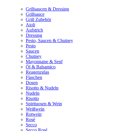
Grillsaucen & Dressing
Grillsauce
Grill Zubehör
Aioli
Aufstrich
Dressing
Pesto, Saucen & Chutney
Pesto
Saucen
Chutney
Mayonnaise & Senf
Öl & Balsamico
Reagenzglas
Flaschen
Dosen
Risotto & Nudeln
Nudeln
Risotto
Spirituosen & Wein
Weißwein
Rotwein
Rosé
Secco
Secco Rosé