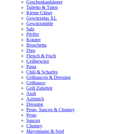
Geschenkanhänger
Tubetto & Tüten
Kleine Gläser
Gewürzglas XL
Gewürzmühle
Salz
Pfeffer
Kräuter
Bruschetta
Dips
Fleisch & Fisch
Grillgewürz
Pasta
Chili & Scharfes
Grillsaucen & Dressing
Grillsauce
Grill Zubehör
Aioli
Aufstrich
Dressing
Pesto, Saucen & Chutney
Pesto
Saucen
Chutney
Mayonnaise & Senf