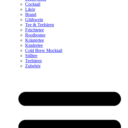
Cocktail
Likör
Brand
Glühwein
Tee & Teebären
Früchtetee
Rooibostee
Kräutertee
Kindertee
Cold Brew Mocktail
Stilltee
Teebären
Zubehör