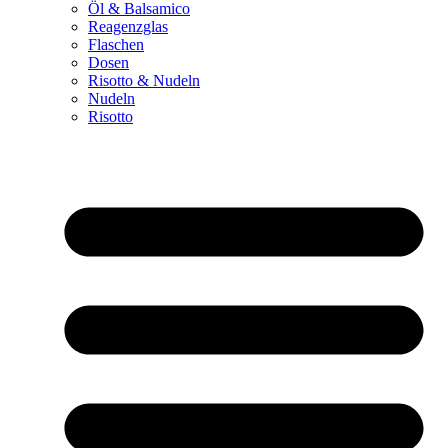
Öl & Balsamico
Reagenzglas
Flaschen
Dosen
Risotto & Nudeln
Nudeln
Risotto