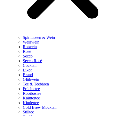
Spirituosen & Wein
Weißwein
Rotwein
Rosé
Secco
Secco Rosé
Cocktail
Likör
Brand
Glühwein
Tee & Teebären
Früchtetee
Rooibostee
Kräutertee
Kindertee
Cold Brew Mocktail
Stilltee