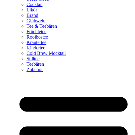
Cocktail
Likör
Brand
Glühwein
Tee & Teebären
Früchtetee
Rooibostee
Kräutertee
Kindertee
Cold Brew Mocktail
Stilltee
Teebären
Zubehör