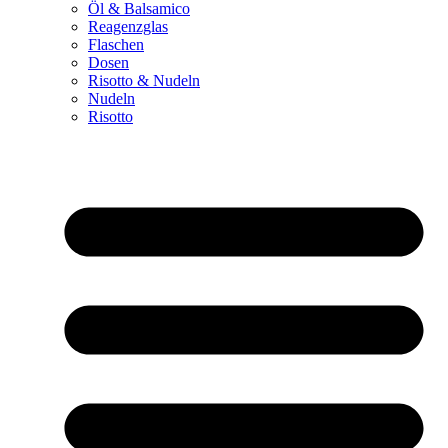
Öl & Balsamico
Reagenzglas
Flaschen
Dosen
Risotto & Nudeln
Nudeln
Risotto