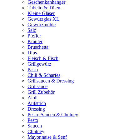
Geschenkanhänger
Tubetto & Tüten
Kleine Gläser
Gewürzglas XL
Gewürzmühle
Salz
Pfeffer
Kräuter
Bruschetta
Dips
Fleisch & Fisch
Grillgewürz
Pasta
Chili & Scharfes
Grillsaucen & Dressing
Grillsauce
Grill Zubehör
Aioli
Aufstrich
Dressing
Pesto, Saucen & Chutney
Pesto
Saucen
Chutney
Mayonnaise & Senf