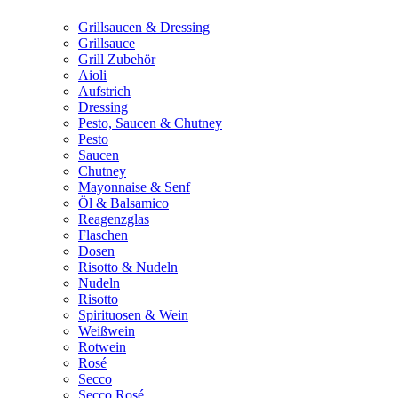
Grillsaucen & Dressing
Grillsauce
Grill Zubehör
Aioli
Aufstrich
Dressing
Pesto, Saucen & Chutney
Pesto
Saucen
Chutney
Mayonnaise & Senf
Öl & Balsamico
Reagenzglas
Flaschen
Dosen
Risotto & Nudeln
Nudeln
Risotto
Spirituosen & Wein
Weißwein
Rotwein
Rosé
Secco
Secco Rosé