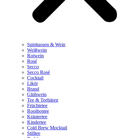
Spirituosen & Wein
Weißwein
Rotwein
Rosé
Secco
Secco Rosé
Cocktail
Likör
Brand
Glühwein
Tee & Teebären
Früchtetee
Rooibostee
Kräutertee
Kindertee
Cold Brew Mocktail
Stilltee