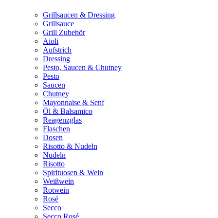
Grillsaucen & Dressing
Grillsauce
Grill Zubehör
Aioli
Aufstrich
Dressing
Pesto, Saucen & Chutney
Pesto
Saucen
Chutney
Mayonnaise & Senf
Öl & Balsamico
Reagenzglas
Flaschen
Dosen
Risotto & Nudeln
Nudeln
Risotto
Spirituosen & Wein
Weißwein
Rotwein
Rosé
Secco
Secco Rosé