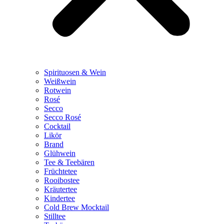
Spirituosen & Wein
Weißwein
Rotwein
Rosé
Secco
Secco Rosé
Cocktail
Likör
Brand
Glühwein
Tee & Teebären
Früchtetee
Rooibostee
Kräutertee
Kindertee
Cold Brew Mocktail
Stilltee