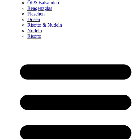
Öl & Balsamico
Reagenzglas
Flaschen
Dosen
Risotto & Nudeln
Nudeln
Risotto