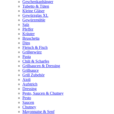
Geschenkanhänger
Tubetto & Tüten
Kleine Gläser
Gewürzglas XL
Gewürzmühle
Salz
Pfeffer
Kräuter
Bruschetta
Dips
Fleisch & Fisch
Grillgewürz
Pasta
Chili & Scharfes
Grillsaucen & Dressing
Grillsauce
Grill Zubehör
Aioli
Aufstrich
Dressing
Pesto, Saucen & Chutney
Pesto
Saucen
Chutney
Mayonnaise & Senf