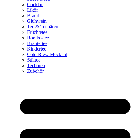
Cocktail
Likör
Brand
Glühwein
Tee & Teebären
Früchtetee
Rooibostee
Kräutertee
Kindertee
Cold Brew Mocktail
Stilltee
Teebären
Zubehör