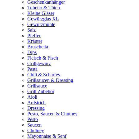
Geschenkanhänger
Tubetto & Tüten
Kleine Gläser
Gewürzglas XL
Gewürzmühle
Salz
Pfeffer
Kräuter
Bruschetta
Dips
Fleisch & Fisch
Grillgewürz
Pasta
Chili & Scharfes
Grillsaucen & Dressing
Grillsauce
Grill Zubehör
Aioli
Aufstrich
Dressing
Pesto, Saucen & Chutney
Pesto
Saucen
Chutney
Mayonnaise & Senf