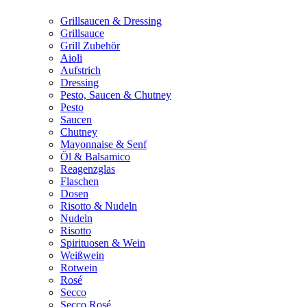
Grillsaucen & Dressing
Grillsauce
Grill Zubehör
Aioli
Aufstrich
Dressing
Pesto, Saucen & Chutney
Pesto
Saucen
Chutney
Mayonnaise & Senf
Öl & Balsamico
Reagenzglas
Flaschen
Dosen
Risotto & Nudeln
Nudeln
Risotto
Spirituosen & Wein
Weißwein
Rotwein
Rosé
Secco
Secco Rosé