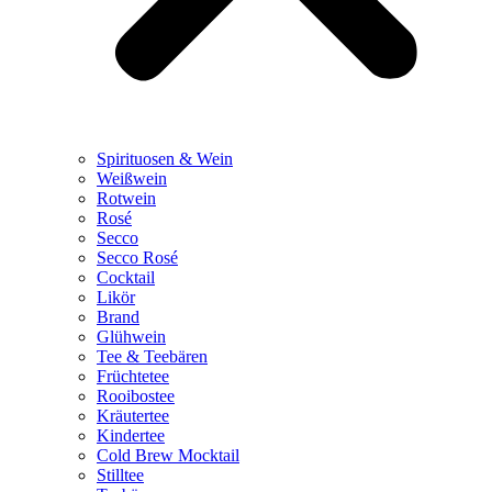
Spirituosen & Wein
Weißwein
Rotwein
Rosé
Secco
Secco Rosé
Cocktail
Likör
Brand
Glühwein
Tee & Teebären
Früchtetee
Rooibostee
Kräutertee
Kindertee
Cold Brew Mocktail
Stilltee