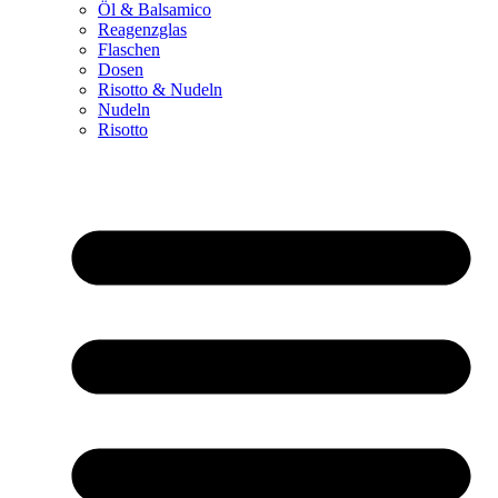
Öl & Balsamico
Reagenzglas
Flaschen
Dosen
Risotto & Nudeln
Nudeln
Risotto