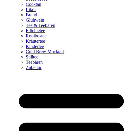
Cocktail
Likör
Brand
Glühwein
Tee & Teebären
Früchtetee
Rooibostee
Kräutertee
Kindertee
Cold Brew Mocktail
Stilltee
Teebären
Zubehör