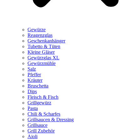
Gewürze
Reagenzglas
Geschenkanhänger
Tubetto & Tüten
Kleine Gläser
Gewürzglas XL
Gewürzmühle
Salz
Pfeffer
Kräuter
Bruschetta
Dips
Fleisch & Fisch
Grillgewürz
Pasta
Chili & Scharfes
Grillsaucen & Dressing
Grillsauce
Grill Zubehör
Aioli