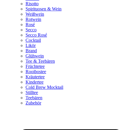
Risotto
Spirituosen & Wein
Weißwein
Rotwein
Rosé
Secco
Secco Rosé
Cocktail
Likör
Brand
Glühwein
Tee & Teebären
Früchtetee
Rooibostee
Kräutertee
Kindertee
Cold Brew Mocktail
Stilltee
Teebären
Zubehör