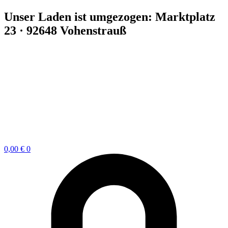
Zum
Unser Laden ist umgezogen: Marktplatz
Inhalt
23 · 92648 Vohenstrauß
springen
0,00
€
0