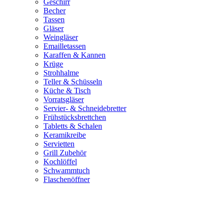
Geschirr
Becher
Tassen
Gläser
Weingläser
Emailletassen
Karaffen & Kannen
Krüge
Strohhalme
Teller & Schüsseln
Küche & Tisch
Vorratsgläser
Servier- & Schneidebretter
Frühstücksbrettchen
Tabletts & Schalen
Keramikreibe
Servietten
Grill Zubehör
Kochlöffel
Schwammtuch
Flaschenöffner