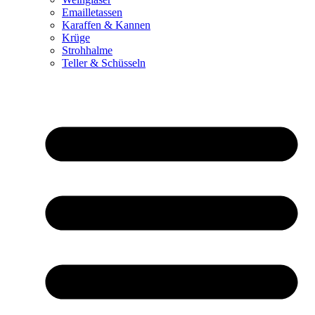
Emailletassen
Karaffen & Kannen
Krüge
Strohhalme
Teller & Schüsseln