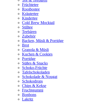
Tee & Teebären
Früchtetee
Rooibostee
Kräutertee
Kindertee
Cold Brew Mocktail
Stilltee
Teebären
Zubehör
Backen, Müsli & Porridge
Brot
Granola & Müsli
Kuchen & Cookies
Porridge
Süßes & Snacks
Schoko-Früchte
Tafelschokoladen
Schokolade & Nougat
Schokodrops
Chips & Kekse
Fruchtgummi
Bonbons
Lakritz