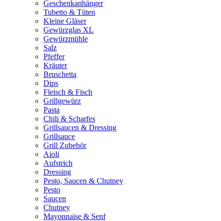
Geschenkanhänger
Tubetto & Tüten
Kleine Gläser
Gewürzglas XL
Gewürzmühle
Salz
Pfeffer
Kräuter
Bruschetta
Dips
Fleisch & Fisch
Grillgewürz
Pasta
Chili & Scharfes
Grillsaucen & Dressing
Grillsauce
Grill Zubehör
Aioli
Aufstrich
Dressing
Pesto, Saucen & Chutney
Pesto
Saucen
Chutney
Mayonnaise & Senf