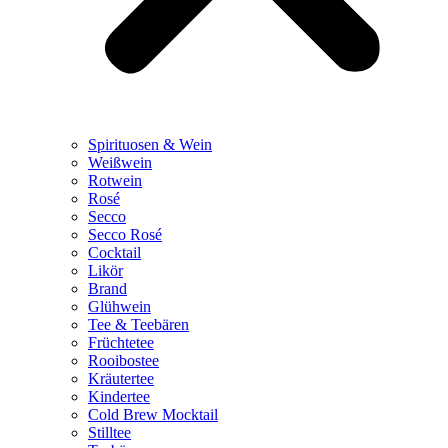
Spirituosen & Wein
Weißwein
Rotwein
Rosé
Secco
Secco Rosé
Cocktail
Likör
Brand
Glühwein
Tee & Teebären
Früchtetee
Rooibostee
Kräutertee
Kindertee
Cold Brew Mocktail
Stilltee