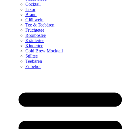
Cocktail
Likör
Brand
Glühwein
Tee & Teebären
Früchtetee
Rooibostee
Kräutertee
Kindertee
Cold Brew Mocktail
Stilltee
Teebären
Zubehör