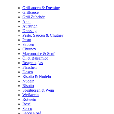
Grillsaucen & Dressing
Grillsauce
Grill Zubehör
Aioli
Aufstrich
Dressing
Pesto, Saucen & Chutney
Pesto
Saucen
Chutney
Mayonnaise & Senf
Öl & Balsamico
Reagenzglas
Flaschen
Dosen
Risotto & Nudeln
Nudeln
Risotto
Spirituosen & Wein
Weißwein
Rotwein
Rosé
Secco
Secco Rosé