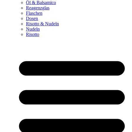
Öl & Balsamico
Reagenzglas
Flaschen
Dosen
Risotto & Nudeln
Nudeln
Risotto