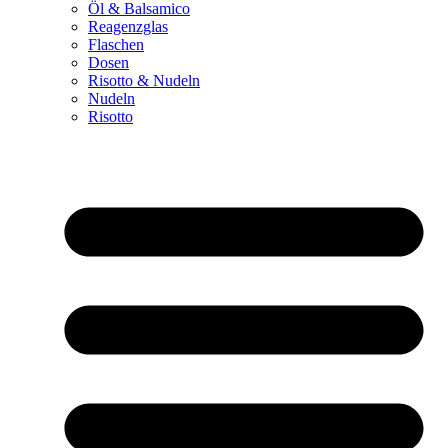
Öl & Balsamico
Reagenzglas
Flaschen
Dosen
Risotto & Nudeln
Nudeln
Risotto