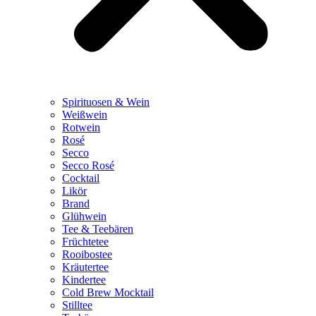
Spirituosen & Wein
Weißwein
Rotwein
Rosé
Secco
Secco Rosé
Cocktail
Likör
Brand
Glühwein
Tee & Teebären
Früchtetee
Rooibostee
Kräutertee
Kindertee
Cold Brew Mocktail
Stilltee