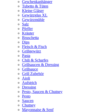
Geschenkanhänger
Tubetto & Tüten
Kleine Gläser
Gewürzglas XL
Gewürzmühle
Salz
Pfeffer
Kräuter
Bruschetta
Dips
Fleisch & Fisch
Grillgewürz
Pasta
Chili & Scharfes
Grillsaucen & Dressing
Grillsauce
Grill Zubehör
Aioli
Aufstrich
Dressing
Pesto, Saucen & Chutney
Pesto
Saucen
Chutney
Mayonnaise & Senf