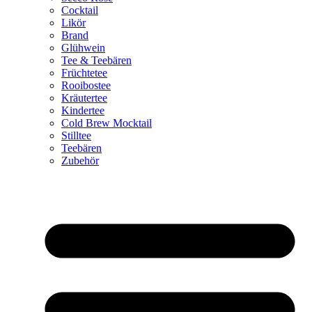
Cocktail
Likör
Brand
Glühwein
Tee & Teebären
Früchtetee
Rooibostee
Kräutertee
Kindertee
Cold Brew Mocktail
Stilltee
Teebären
Zubehör