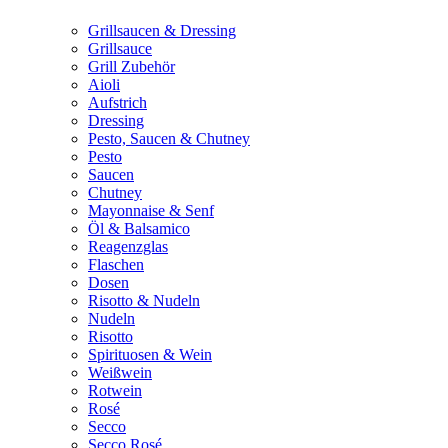
Grillsaucen & Dressing
Grillsauce
Grill Zubehör
Aioli
Aufstrich
Dressing
Pesto, Saucen & Chutney
Pesto
Saucen
Chutney
Mayonnaise & Senf
Öl & Balsamico
Reagenzglas
Flaschen
Dosen
Risotto & Nudeln
Nudeln
Risotto
Spirituosen & Wein
Weißwein
Rotwein
Rosé
Secco
Secco Rosé